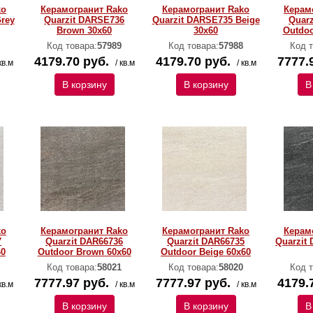
ko
Керамогранит Rako
Керамогранит Rako
Керам
rey
Quarzit DARSE736
Quarzit DARSE735 Beige
Quarz
Brown 30x60
30x60
Outdoo
Код товара:
57989
Код товара:
57988
Код т
4179.70 руб.
4179.70 руб.
7777.
кв.м
/ кв.м
/ кв.м
В корзину
В корзину
В
ko
Керамогранит Rako
Керамогранит Rako
Керам
7
Quarzit DAR66736
Quarzit DAR66735
Quarzit
60
Outdoor Brown 60x60
Outdoor Beige 60x60
Код товара:
58021
Код товара:
58020
Код т
7777.97 руб.
7777.97 руб.
4179.
кв.м
/ кв.м
/ кв.м
В корзину
В корзину
В