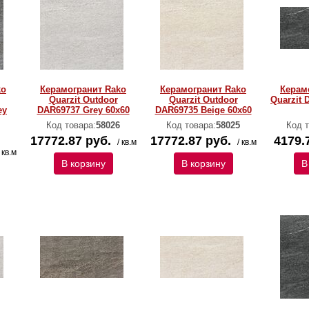
ko
Керамогранит Rako
Керамогранит Rako
Керам
Quarzit Outdoor
Quarzit Outdoor
Quarzit 
ey
DAR69737 Grey 60x60
DAR69735 Beige 60x60
Код товара:
58026
Код товара:
58025
Код т
17772.87 руб.
17772.87 руб.
4179.
/ кв.м
/ кв.м
/ кв.м
В корзину
В корзину
В