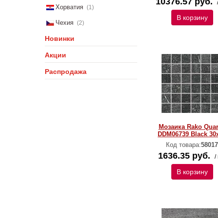
10376.57 руб.
Хорватия
(1)
В корзину
Чехия
(2)
Новинки
Акции
Распродажа
Мозаика Rako Quar
DDM06739 Black 30
Код товара:
58017
1636.35 руб.
/
В корзину