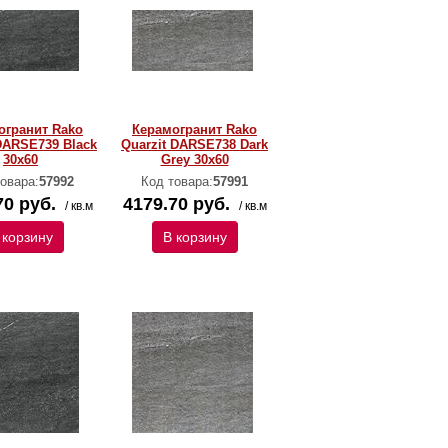
огранит Rako
Керамогранит Rako
DARSE739 Black
Quarzit DARSE738 Dark
30x60
Grey 30x60
овара:
57992
Код товара:
57991
70 руб.
4179.70 руб.
/ кв.м
/ кв.м
 корзину
В корзину