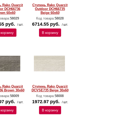
 Rako Quarzit
Ступень Rako Quarzit
or DCH66736
Outdoor DCH66735
own 60x60
Beige 60x60
овара:
58029
Код товара:
58028
55 руб.
6714.55 руб.
/ шт.
/ шт.
 корзину
В корзину
 Rako Quarzit
Ступень Rako Quarzit
6 Brown 30x60
DCVSE735 Beige 30x60
овара:
58009
Код товара:
58008
97 руб.
1972.97 руб.
/ шт.
/ шт.
 корзину
В корзину