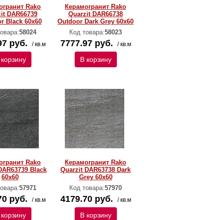
огранит Rako
Керамогранит Rako
it DAR66739
Quarzit DAR66738
r Black 60x60
Outdoor Dark Grey 60x60
овара:
58024
Код товара:
58023
97 руб.
7777.97 руб.
/ кв.м
/ кв.м
 корзину
В корзину
огранит Rako
Керамогранит Rako
 DAR63739 Black
Quarzit DAR63738 Dark
60x60
Grey 60x60
овара:
57971
Код товара:
57970
70 руб.
4179.70 руб.
/ кв.м
/ кв.м
 корзину
В корзину