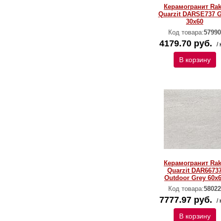
Керамогранит Ra
Quarzit DARSE737 G
30x60
Код товара:
57990
4179.70 руб.
/ 
В корзину
Керамогранит Ra
Quarzit DAR6673
Outdoor Grey 60x
Код товара:
58022
7777.97 руб.
/ 
В корзину