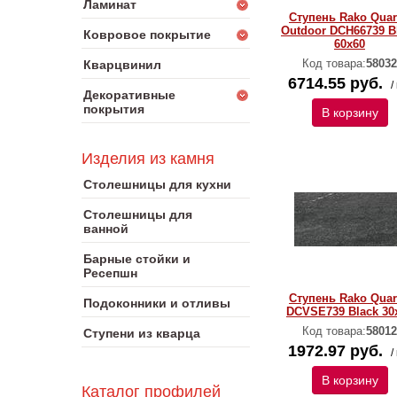
Ламинат
Ступень Rako Quar
Outdoor DCH66739 B
Ковровое покрытие
60x60
Код товара:
58032
Кварцвинил
6714.55 руб.
/
Декоративные
покрытия
В корзину
Изделия из камня
Столешницы для кухни
Столешницы для
ванной
Барные стойки и
Ресепшн
Ступень Rako Quar
Подоконники и отливы
DCVSE739 Black 30
Код товара:
58012
Ступени из кварца
1972.97 руб.
/
В корзину
Каталог профилей