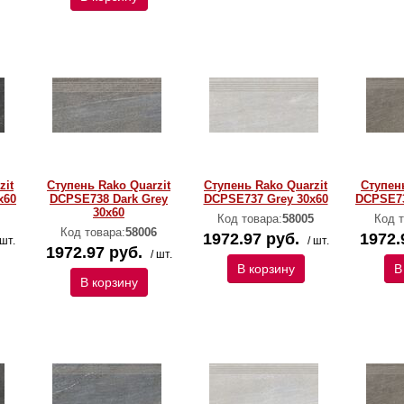
zit
Ступень Rako Quarzit
Ступень Rako Quarzit
Ступень
x60
DCPSE738 Dark Grey
DCPSE737 Grey 30x60
DCPSE73
30x60
Код товара:
58005
Код т
Код товара:
58006
1972.97 руб.
1972.
 шт.
/ шт.
1972.97 руб.
/ шт.
В корзину
В
В корзину