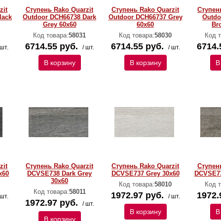
zit
Ступень Rako Quarzit
Ступень Rako Quarzit
Ступень
lack
Outdoor DCH66738 Dark
Outdoor DCH66737 Grey
Outdo
Grey 60x60
60x60
Br
Код товара:
58031
Код товара:
58030
Код т
6714.55 руб.
6714.55 руб.
6714.
 шт.
/ шт.
/ шт.
В корзину
В корзину
В
zit
Ступень Rako Quarzit
Ступень Rako Quarzit
Ступень
x60
DCVSE738 Dark Grey
DCVSE737 Grey 30x60
DCVSE73
30x60
Код товара:
58010
Код т
Код товара:
58011
1972.97 руб.
1972.
 шт.
/ шт.
1972.97 руб.
/ шт.
В корзину
В
В корзину