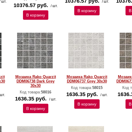
10376.57 руб.
10376.
/ шт.
/ шт.
10376.57 руб.
/ шт.
В корзину
В
В корзину
zit
Мозаика Rako Quarzit
Мозаика Rako Quarzit
Мозаика
x30
DDM06738 Dark Grey
DDM06737 Grey 30x30
DDM0673
30x30
Код товара:
58015
Код т
Код товара:
58016
1636.35 руб.
1636.
 шт.
/ шт.
1636.35 руб.
/ шт.
В корзину
В
В корзину