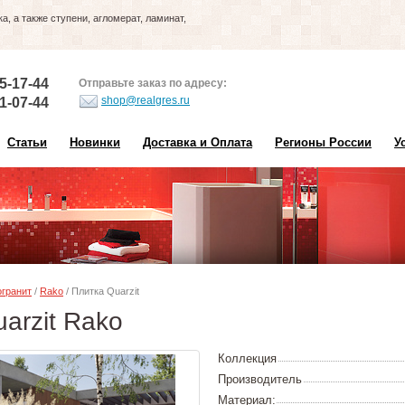
, а также ступени, агломерат, ламинат,
5-17-44
Отправьте заказ по адресу:
shop@realgres.ru
1-07-44
Статьи
Новинки
Доставка и Оплата
Регионы России
У
гранит
/
Rako
/ Плитка Quarzit
arzit Rako
Коллекция
Производитель
Материал: