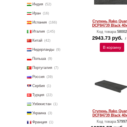
Индия
(52)
Иран
(16)
Ступень Rako Quar
Испания
(166)
DCP84739 Black 40
Италия
(145)
Код товара:
58002
2943.73 руб.
/
Китай
(42)
В корзину
Нидерланды
(9)
Польша
(9)
Португалия
(7)
Россия
(39)
Сербия
(1)
Турция
(22)
Узбекистан
(1)
Ступень Rako Quar
Украина
(3)
DCF84739 Black 40
Код товара:
57997
Франция
(1)