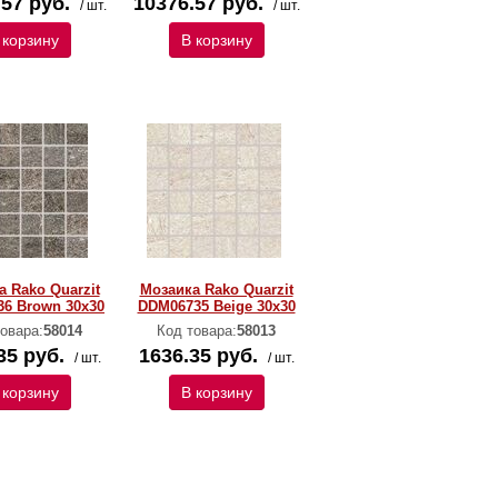
57 руб.
10376.57 руб.
/ шт.
/ шт.
 корзину
В корзину
 Rako Quarzit
Мозаика Rako Quarzit
6 Brown 30x30
DDM06735 Beige 30x30
овара:
58014
Код товара:
58013
35 руб.
1636.35 руб.
/ шт.
/ шт.
 корзину
В корзину