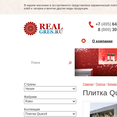
В нашем магазине в ассортименте представлена керамическая плитка
клей и затирка и многие другие виды продукции.
+7
(495)
64
8
(800)
30
О компании
Найти плитку
Пример:
Настенная плитка
Страны
Главная
/
Плитка
/
Керамо
Плитка Qu
Фабрики
Коллекции