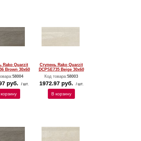
 Rako Quarzit
Ступень Rako Quarzit
6 Brown 30x60
DCPSE735 Beige 30x60
овара:
58004
Код товара:
58003
97 руб.
1972.97 руб.
/ шт.
/ шт.
 корзину
В корзину