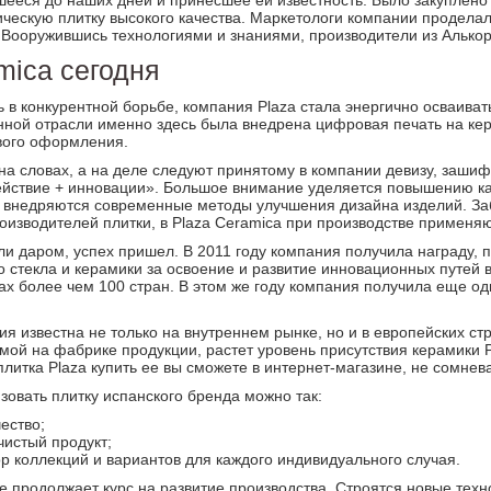
шееся до наших дней и принесшее ей известность. Было закуплен
ческую плитку высокого качества. Маркетологи компании продела
. Вооружившись технологиями и знаниями, производители из Алько
mica сегодня
 в конкурентной борьбе, компания Plaza стала энергично осваиват
нной отрасли именно здесь была внедрена цифровая печать на ке
вого оформления.
на словах, а на деле следуют принятому в компании девизу, заш
ействие + инновации». Большое внимание уделяется повышению ка
 внедряются современные методы улучшения дизайна изделий. Заб
оизводителей плитки, в Plaza Ceramica при производстве применя
и даром, успех пришел. В 2011 году компания получила награду,
 стекла и керамики за освоение и развитие инновационных путей в
ах более чем 100 стран. В этом же году компания получила еще о
ия известна не только на внутреннем рынке, но и в европейских с
мой на фабрике продукции, растет уровень присутствия керамики 
литка Plaza купить ее вы сможете в интернет-магазине, не сомнева
зовать плитку испанского бренда можно так:
ество;
чистый продукт;
р коллекций и вариантов для каждого индивидуального случая.
 продолжает курс на развитие производства. Строятся новые тех