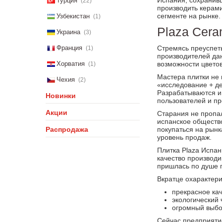
Испания, сохранив
Турция
(22)
производить керами
сегменте на рынке
Узбекистан
(1)
Plaza Cera
Украина
(3)
Франция
Стремясь преуспеть
(1)
производителей да
Хорватия
возможности цвето
(1)
Мастера плитки не 
Чехия
(2)
«исследование + д
Разрабатываются и
Новинки
пользователей и пр
Акции
Старания не пропал
испанское общество
Распродажа
покупаться на рынк
уровень продаж.
Плитка Plaza Испан
качество производи
пришлась по душе п
Вкратце охарактери
прекрасное кач
экологический 
огромный выбо
Сейчас предприятие