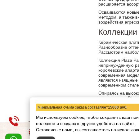
расширяется ассорт
Осваиваются новые 
методом, а также в
воздействия агресс
Коллекции
Керамическая плитк
Разнообразие отте
Рассмотрим наибол
Коллекция Plaza P
непринужденную ра
королевские апарта
современная модель
являются изящные 
современном стиле.
Опираясь на высоко
керамогранит Plaz
Минимальная сумма заказа составляет
15000 руб.
Мы используем cookies, чтобы сохранять ваш пои
полезное и создавать другие удобства на сайте.
О компании
Статьи
Н
Оставаясь с нами, вы соглашаетесь на использов
Copyright © 2012-2026 ww