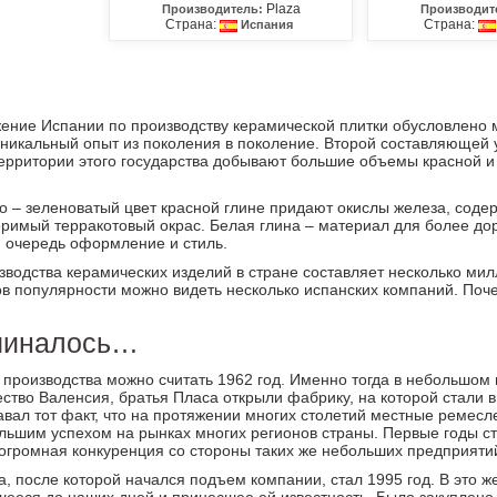
Plaza
Производитель:
Производит
Страна:
Страна:
Испания
ние Испании по производству керамической плитки обусловлено 
никальный опыт из поколения в поколение. Второй составляющей 
ерритории этого государства добывают большие объемы красной и
 – зеленоватый цвет красной глине придают окислы железа, соде
римый терракотовый окрас. Белая глина – материал для более дор
ю очередь оформление и стиль.
водства керамических изделий в стране составляет несколько мил
в популярности можно видеть несколько испанских компаний. Поче
ачиналось…
производства можно считать 1962 год. Именно тогда в небольшом г
тво Валенсия, братья Пласа открыли фабрику, на которой стали вы
вал тот факт, что на протяжении многих столетий местные ремесл
льшим успехом на рынках многих регионов страны. Первые годы с
 огромная конкуренция со стороны таких же небольших предприятий
а, после которой начался подъем компании, стал 1995 год. В это 