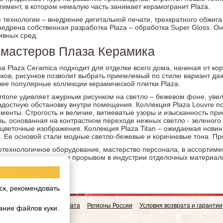
имент, в котором немалую часть занимает керамогранит Plaza.
технологии – внедрение дигитальной печати, трехкратного обжига
недрена собственная разработка Plaza – обработка Super Gloss. О
ивных сред.
 мастеров Плаза Керамика
а Plaza Ceramica подходит для отделки всего дома, начиная от ко
нков, рисунков позволит выбрать приемлемый по стилю вариант да
ее популярные коллекции керамической плитки Plaza.
antone удивляет ажурным рисунком на светло – бежевом фоне, уве
достную обстановку внутри помещения. Коллекция Plaza Louvre п
менты. Строгость и величие, витиеватые узоры и изысканность прис
, основанная на контрастном переходе нежных светло - зеленого
цветочные изображения. Коллекция Plaza Titan – ожидаемая нови
 Ее основой стали модные светло-бежевые и коричневые тона. Про
технологичное оборудование, мастерство персонала, в ассортиме
a, ставшие настоящим прорывом в индустрии отделочных материал
ск, рекомендовать
овинки
Доставка и Оплата
Регионы России
Условия возврата и гарантии
ание файлов куки.
w.realgres.ru