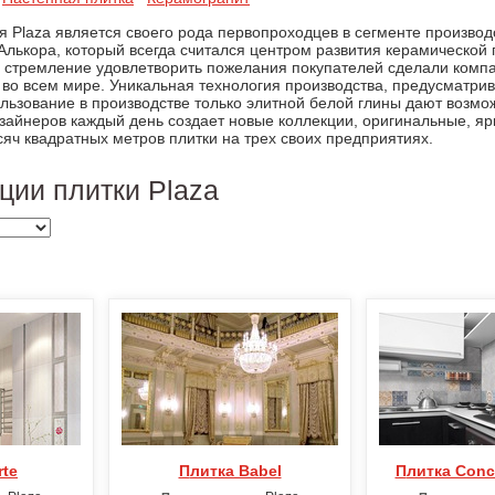
 Plaza является своего рода первопроходцев в сегменте производ
 Алькора, который всегда считался центром развития керамическ
же стремление удовлетворить пожелания покупателей сделали ком
 во всем мире. Уникальная технология производства, предусматр
льзование в производстве только элитной белой глины дают возмо
зайнеров каждый день создает новые коллекции, оригинальные, я
сяч квадратных метров плитки на трех своих предприятиях.
ции плитки Plaza
rte
Плитка Babel
Плитка Conc