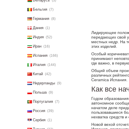
Беларусь
(3)
Бельгия
(7)
Германия
(8)
Дания
(1)
Лидирующее положе
Индия
передающих свой у
(52)
местных недр. На т
Иран
этих изделий.
(16)
Особый коричневато
Испания
(166)
принимают неповто
где важно, в перву
Италия
(144)
Общий объем произ
Китай
(42)
различных рейтинго
Ceramica Испания.
Нидерланды
(9)
Как все н
Польша
(9)
Годом образования 
Португалия
(7)
автономное сообщес
начатом деле прида
Россия
(39)
пользовавшиеся бо
нехватка средств и
Сербия
(1)
Новой вехой отсчет