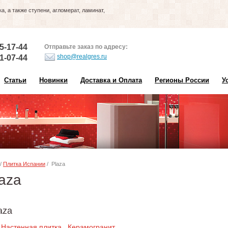
, а также ступени, агломерат, ламинат,
5-17-44
Отправьте заказ по адресу:
shop@realgres.ru
1-07-44
Статьи
Новинки
Доставка и Оплата
Регионы России
У
/
Плитка Испании
/ Plaza
aza
aza
Настенная плитка
Керамогранит