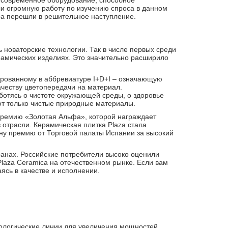
о современное оборудование, способное
ли огромную работу по изучению спроса в данном
ра перешли в решительное наступление.
ь новаторские технологии. Так в числе первых среди
рамических изделиях. Это значительно расширило
ифрованному в аббревиатуре I+D+I – означающую
честву цветопередачи на материал.
отясь о чистоте окружающей среды, о здоровье
ют только чистые природные материалы.
 премию «Золотая Альфа», которой награждает
 отрасли. Керамическая плитка Plaza стала
дну премию от Торговой палаты Испании за высокий
транах. Российские потребители высоко оценили
Plaza Ceramica на отечественном рынке. Если вам
ясь в качестве и исполнении.
нологические линии для увеличения мощностей,