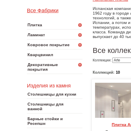
Испанская компания
Все Фабрики
1962 году в городе
технологий, а так
Испании, а потом и
Плитка
температурах, испо
класса. Команда ди
Ламинат
выпускает до 40 ты
Ковровое покрытие
Все коллек
Кварцвинил
Коллекции:
Декоративные
покрытия
Коллекций:
10
Изделия из камня
Столешницы для кухни
Столешницы для
ванной
Барные стойки и
Ресепшн
Плитка A