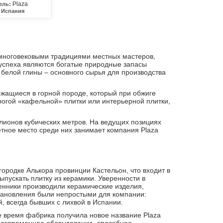
Plaza
ель:
Испания
многовековыми традициями местных мастеров,
успеха являются богатые природные запасы
 белой глины – основного сырья для производства
ржащиеся в горной породе, который при обжиге
огой «кафельной» плитки или интерьерной плитки,
лионов кубических метров. На ведущих позициях
тное место среди них занимает компания Plaza
ородке Алькора провинции Кастельон, что входит в
пускать плитку из керамики. Уверенности в
енники производили керамические изделия,
тановления были непростыми для компании:
, всегда бывших с лихвой в Испании.
же время фабрика получила новое название Plaza