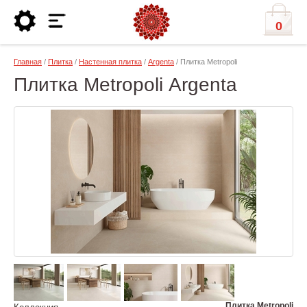
0
Главная
/
Плитка
/
Настенная плитка
/
Argenta
/ Плитка Metropoli
Плитка Metropoli Argenta
Плитка Metropoli