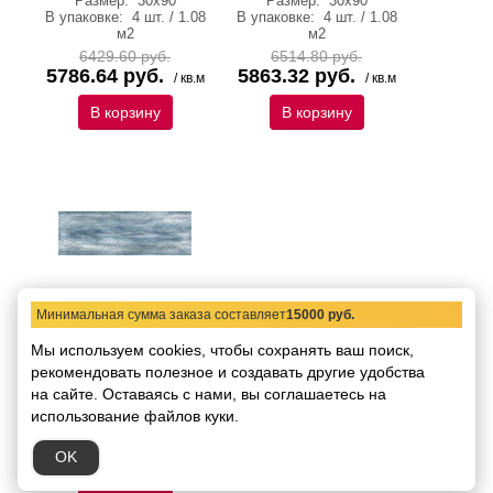
Размер:
30х90
Размер:
30х90
В упаковке:
4 шт. / 1.08
В упаковке:
4 шт. / 1.08
м2
м2
6429.60 руб.
6514.80 руб.
5786.64 руб.
5863.32 руб.
/ кв.м
/ кв.м
В корзину
В корзину
Минимальная сумма заказа составляет
15000 руб.
Декор Keraben Capitol
MT Decor Aqua 30х90
Мы используем cookies, чтобы сохранять ваш поиск,
Код товара:
43970
рекомендовать
полезное и создавать другие удобства
Поверхность:
глянцевая
на сайте.
Оставаясь с нами, вы соглашаетесь на
Размер:
30х90
В упаковке:
4 шт. / 1.08
использование файлов куки.
м2
5673.60 руб.
OK
5106.24 руб.
/ шт.