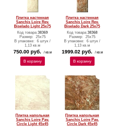
Плитка настенная
Плитка настенная
Sanchis Loire Rev.
Sanchis Loire Rev.
Biselado Light 25x75
Biselado Dark 25x75
Код товара:
38369
Код товара:
38368
Размер:
25х75
Размер:
25х75
В упаковке:
6 штук /
В упаковке:
6 штук /
1,13 кв.м
1,13 кв.м
750.00 руб.
1999.02 руб.
/ кв.м
/ кв.м
В корзину
В корзину
Плитка напольная
Плитка напольная
Sanchis Loire Pav.
Sanchis Loire Pav.
Circle Light 45х45
Circle Dark 45х45