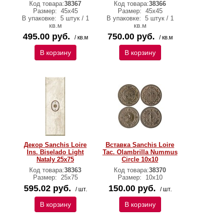
Код товара:
38367
Код товара:
38366
Размер:
45х45
Размер:
45х45
В упаковке:
5 штук / 1
В упаковке:
5 штук / 1
кв.м
кв.м
495.00 руб.
750.00 руб.
/ кв.м
/ кв.м
В корзину
В корзину
Декор Sanchis Loire
Вставка Sanchis Loire
Ins. Biselado Light
Tac. Olambrilla Nummus
Nataly 25x75
Circle 10х10
Код товара:
38363
Код товара:
38370
Размер:
25х75
Размер:
10х10
595.02 руб.
150.00 руб.
/ шт.
/ шт.
В корзину
В корзину