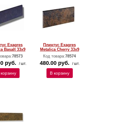
тус Exagres
Плинтус Exagres
ca Basalt 33х9
Metalica Cherry 33х9
овара:
78573
Код товара:
78574
0 руб.
480.00 руб.
/ шт.
/ шт.
 корзину
В корзину