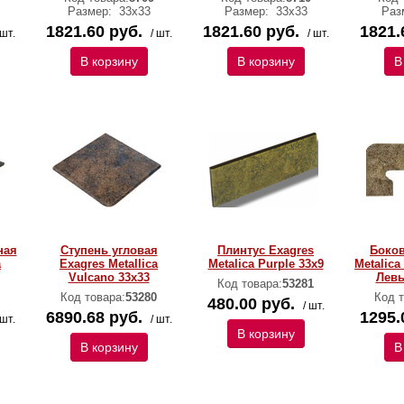
Размер:
33х33
Размер:
33х33
Раз
1821.60 руб.
1821.60 руб.
1821.
 шт.
/ шт.
/ шт.
В корзину
В корзину
В
ная
Ступень угловая
Плинтус Exagres
Боков
a
Exagres Metallica
Metalica Purple 33х9
Metalica
Vulcano 33х33
Левы
Код товара:
53281
Код товара:
53280
Код т
480.00 руб.
/ шт.
6890.68 руб.
1295.
 шт.
/ шт.
В корзину
В корзину
В