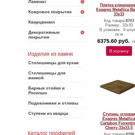
Ламинат
Плитка клинкерн
Exagres Metallica Ba
Ковровое покрытие
33х33
Код товара:
8703
Кварцвинил
Размер:
33х33
В упаковке:
9 штук
Декоративные
кв.м
покрытия
6375.60 руб.
/ 
В корзину
Изделия из камня
Столешницы для кухни
Столешницы для
ванной
Барные стойки и
Ресепшн
Подоконники и отливы
Ступени из кварца
Ступень углова
Exagres Metallic
Cartabon Fiorenti
Cherry 33х33,5
Каталог профилей
Код товара:
8708