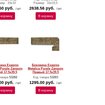
мер:
33х33
Размер:
33х33,5
60 руб.
2638.56 руб.
/ шт.
/ шт.
 корзину
В корзину
ина Exagres
Боковина Exagres
 Purple Zanquin
Metalica Purple Zanquin
й 17.5х39.5
Правый 17.5х39.5
овара:
53282
Код товара:
53283
00 руб.
1295.00 руб.
/ шт.
/ шт.
 корзину
В корзину