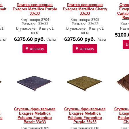
ая
Плитка клинкерная
Плитка клинкерная
Ступ
salt
Exagres Metallica Purple
Exagres Metallica Cherry
Exagr
33х33
33х33
Cartab
Bas
Код товара:
8704
Код товара:
8705
Размер:
33х33
Размер:
33х33
Код 
/1
В упаковке:
9 штук/1
В упаковке:
9 штук/1
Разм
кв.м
кв.м
5100.
6375.60 руб.
6375.60 руб.
кв.м
/ кв.м
/ кв.м
В
В корзину
В корзину
я
Ступень фронтальная
Ступень фронтальная
Ступен
a
Exagres Metallica
Exagres Metallica
Exagr
no
Peldano Fiorentino
Peldano Fiorentino
Pelda
Basalt 33х33
Purple 33х33
Ch
Код товара:
8709
Код товара:
8710
Код 