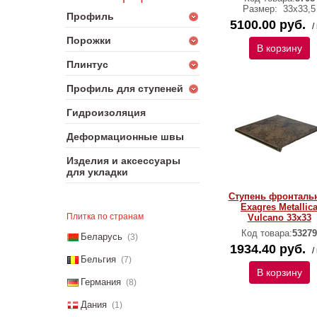
Размер:
33х33,5
Профиль
5100.00 руб.
/
Порожки
В корзину
Плинтус
Профиль для ступеней
Гидроизоляция
Деформационные швы
Изделия и аксессуары
для укладки
Ступень фронталь
Exagres Metallic
Плитка по странам
Vulcano 33х33
Код товара:
53279
Беларусь
(3)
1934.40 руб.
/
Бельгия
(7)
В корзину
Германия
(8)
Дания
(1)