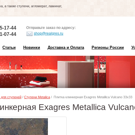
, а также ступени, агломерат, ламинат,
5-17-44
Отправьте заказ по адресу:
shop@realgres.ru
1-07-44
Статьи
Новинки
Доставка и Оплата
Регионы России
У
 для ступеней
/
Ступени Metalica
/ Плитка клинкерная Exagres Metallica Vulcano 33х33
инкерная Exagres Metallica Vulca