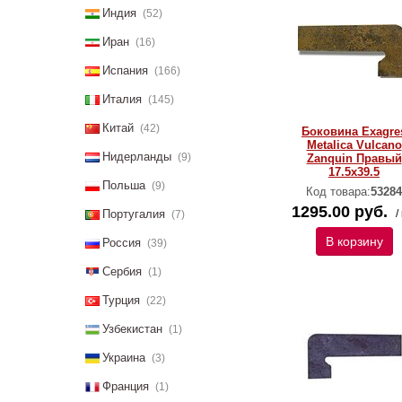
Индия
(52)
Иран
(16)
Испания
(166)
Италия
(145)
Китай
(42)
Боковина Exagre
Metalica Vulcano
Нидерланды
(9)
Zanquin Правый
17.5х39.5
Польша
(9)
Код товара:
53284
1295.00 руб.
Португалия
/
(7)
В корзину
Россия
(39)
Сербия
(1)
Турция
(22)
Узбекистан
(1)
Украина
(3)
Франция
(1)