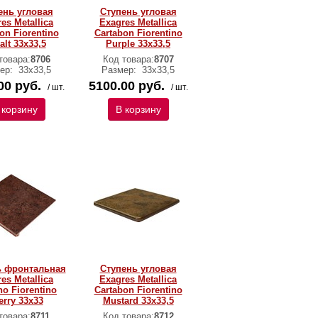
ень угловая
Ступень угловая
es Metallica
Exagres Metallica
on Fiorentino
Cartabon Fiorentino
alt 33х33,5
Purple 33х33,5
товара:
8706
Код товара:
8707
ер:
33х33,5
Размер:
33х33,5
00 руб.
5100.00 руб.
/ шт.
/ шт.
 корзину
В корзину
ь фронтальная
Ступень угловая
es Metallica
Exagres Metallica
no Fiorentino
Cartabon Fiorentino
erry 33х33
Mustard 33х33,5
товара:
8711
Код товара:
8712