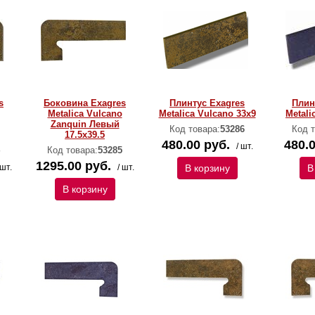
s
Боковина Exagres
Плинтус Exagres
Плин
Metalica Vulcano
Metalica Vulcano 33х9
Metali
Zanquin Левый
Код товара:
53286
Код т
17.5х39.5
480.00 руб.
480.0
/ шт.
Код товара:
53285
1295.00 руб.
 шт.
/ шт.
В корзину
В
В корзину