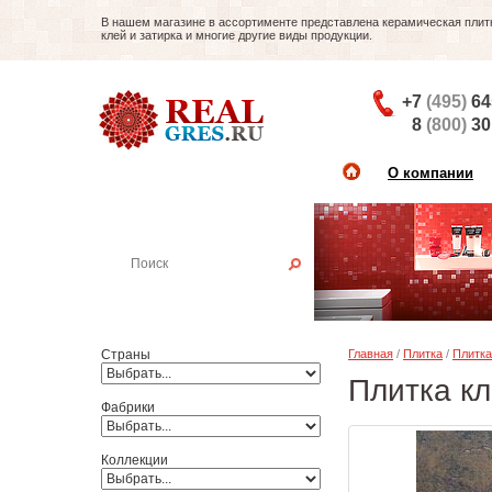
В нашем магазине в ассортименте представлена керамическая плитка
клей и затирка и многие другие виды продукции.
+7
(495)
64
8
(800)
30
О компании
Найти плитку
Пример:
Настенная плитка
Страны
Главная
/
Плитка
/
Плитка
Плитка кл
Фабрики
Коллекции