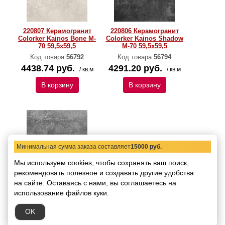
220807 Керамогранит
220806 Керамогранит
Colorker Kainos Bone M-
Colorker Kainos Shadow
70 59,5х59,5
M-70 59,5х59,5
Код товара:
56792
Код товара:
56794
4438.74 руб.
4291.20 руб.
/ кв.м
/ кв.м
В корзину
В корзину
Минимальная сумма заказа составляет
15000 руб.
Мы используем cookies, чтобы сохранять ваш поиск,
рекомендовать
полезное и создавать другие удобства
220805 Керамогранит
на сайте.
Оставаясь с нами, вы соглашаетесь на
Colorker Kainos Grey M-
использование файлов куки.
70 59,5х59,5
Код товара:
56793
OK
4291.20 руб.
/ кв.м