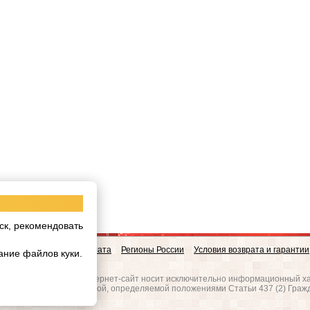
ск, рекомендовать
овинки
Доставка и Оплата
Регионы России
Условия возврата и гарантии
ание файлов куки.
w.realgres.ru
 на то, что данный интернет-сайт носит исключительно информационный ха
вляется публичной офертой, определяемой положениями Статьи 437 (2) Граж