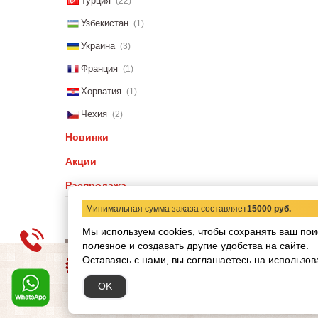
Турция
(22)
Узбекистан
(1)
Украина
(3)
Франция
(1)
Хорватия
(1)
Чехия
(2)
Новинки
Акции
Распродажа
Минимальная сумма заказа составляет
15000 руб.
Мы используем cookies, чтобы сохранять ваш пои
полезное и создавать другие удобства на сайте.
О компании
Статьи
Н
Оставаясь с нами, вы соглашаетесь на использов
Copyright © 2012-2026 ww
OK
Обращаем ваше внимание
при каких условиях не я
кодекса РФ.