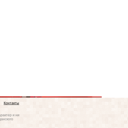
Контакты
рактер и ни
данского