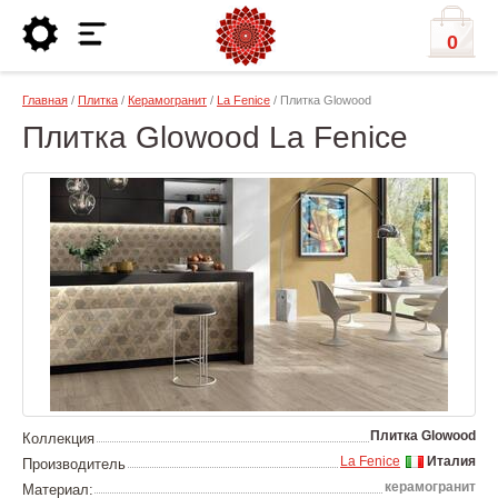
0
Главная
/
Плитка
/
Керамогранит
/
La Fenice
/ Плитка Glowood
Плитка Glowood La Fenice
Плитка Glowood
Коллекция
La Fenice
Италия
Производитель
керамогранит
Материал: