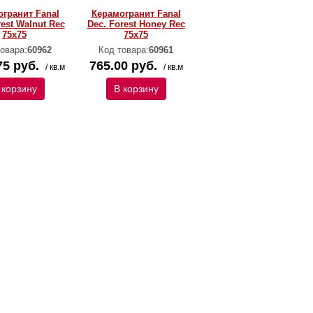
гранит Fanal
Керамогранит Fanal
rest Walnut Rec
Dec. Forest Honey Rec
75x75
75x75
овара:
60962
Код товара:
60961
75 руб.
765.00 руб.
/ кв.м
/ кв.м
 корзину
В корзину