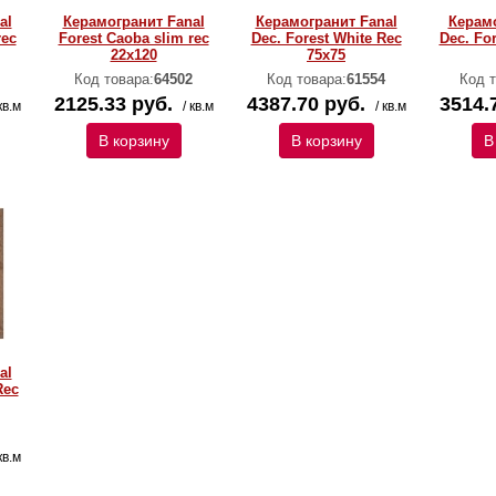
al
Керамогранит Fanal
Керамогранит Fanal
Керамо
rec
Forest Caoba slim rec
Dec. Forest White Rec
Dec. Fo
22х120
75x75
Код товара:
64502
Код товара:
61554
Код т
2125.33 руб.
4387.70 руб.
3514.
кв.м
/ кв.м
/ кв.м
В корзину
В корзину
В
al
Rec
кв.м