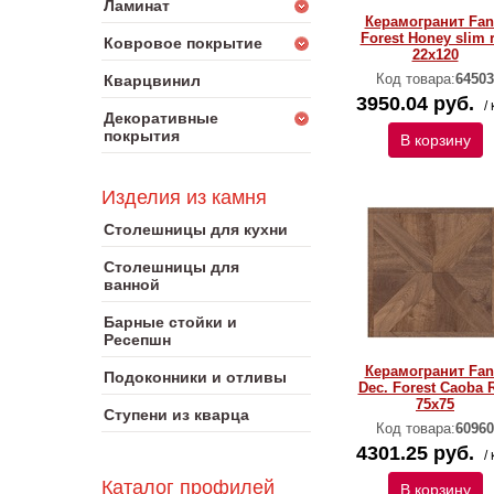
Ламинат
Керамогранит Fan
Forest Honey slim 
Ковровое покрытие
22х120
Код товара:
64503
Кварцвинил
3950.04 руб.
/ 
Декоративные
покрытия
В корзину
Изделия из камня
Столешницы для кухни
Столешницы для
ванной
Барные стойки и
Ресепшн
Керамогранит Fan
Подоконники и отливы
Dec. Forest Caoba 
75x75
Ступени из кварца
Код товара:
60960
4301.25 руб.
/ 
Каталог профилей
В корзину