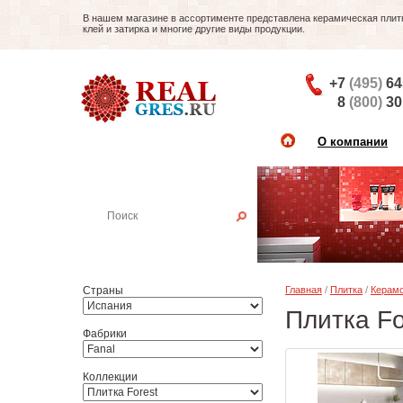
В нашем магазине в ассортименте представлена керамическая плитка
клей и затирка и многие другие виды продукции.
+7
(495)
64
8
(800)
30
О компании
Найти плитку
Пример:
Настенная плитка
Страны
Главная
/
Плитка
/
Керамо
Плитка Fo
Фабрики
Коллекции