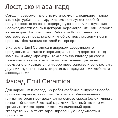
Лофт, эко и авангард
Сегодня современные стилистические направления, такие
как лофт, урбан, авангард или эко пользуются особой
популярностью за свою «природную» основу и отсутствие
необходимости обилия декоров. Керамогранит Emil Ceramica
в коллекциях Petrified Tree, Petra или Kotto полностью
соответствует представлениям об уютном, гармоничном и
простом, без лишних деталей интерьере.
В каталоге Emil Ceramica в широком ассортименте
представлена плитка и керамогранит «под дерево», «под
камень» и «под мрамор». Такая плитка благодаря своей
лаконичной внешности и отсутствию лишних деталей
прекрасно вписывается в любое пространство и сочетается с
другими отделочными материалами, предметами мебели и
аксессуарами.
Фасад Emil Ceramica
Для наружных и фасадных работ фабрика выпускает особо
прочный керамогранит Emil Ceramica и облицовочную
плитку, которая производится на основе смеси белой глины с
гранитной крошкой мелкой фракции. Плотный, но в то же
время легкий материал имеет увеличенный срок
эксплуатации, а также гарантированную надежность и
прочность.