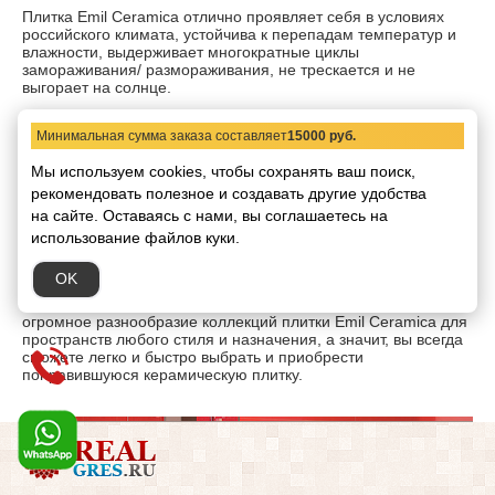
Плитка Emil Ceramica отлично проявляет себя в условиях
российского климата, устойчива к перепадам температур и
влажности, выдерживает многократные циклы
замораживания/ размораживания, не трескается и не
выгорает на солнце.
Основной и важной особенностью бренда Emil Ceramica
является ответственно отношение к мнению покупателей.
Минимальная сумма заказа составляет
15000 руб.
Сотрудники компании отслеживают как изменения модных
тенденций, так и предпочтения покупателей, выпуская
Мы используем cookies, чтобы сохранять ваш поиск,
дополнения или обновления практически для всех коллекций
рекомендовать
полезное и создавать другие удобства
каждый год.
на сайте.
Оставаясь с нами, вы соглашаетесь на
Итальянская керамическая плитка и керамогранит Emil
использование файлов куки.
Ceramica заслуженно пользуется популярностью у
покупателей, ведь она обладает отличной внешностью,
OK
прекрасным исполнением и высочайшим качеством продукта
«made in Italy». В нашем интернет-магазине представлено
огромное разнообразие коллекций плитки Emil Ceramica для
пространств любого стиля и назначения, а значит, вы всегда
сможете легко и быстро выбрать и приобрести
понравившуюся керамическую плитку.