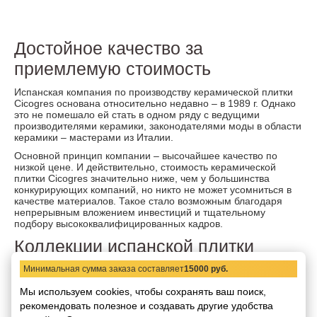
Достойное качество за
приемлемую стоимость
Испанская компания по производству керамической плитки
Cicogres основана относительно недавно – в 1989 г. Однако
это не помешало ей стать в одном ряду с ведущими
производителями керамики, законодателями моды в области
керамики – мастерами из Италии.
Основной принцип компании – высочайшее качество по
низкой цене. И действительно, стоимость керамической
плитки Cicogres значительно ниже, чем у большинства
конкурирующих компаний, но никто не может усомниться в
качестве материалов. Такое стало возможным благодаря
непрерывным вложением инвестиций и тщательному
подбору высококвалифицированных кадров.
Коллекции испанской плитки
Cicogres
Минимальная сумма заказа составляет
15000 руб.
Большинство коллекций керамической плитки и
Мы используем cookies, чтобы сохранять ваш поиск,
керамогранита выдержано в неброских тонах и создает в
рекомендовать
полезное и создавать другие удобства
помещении атмосферу уюта и спокойствия. Команда