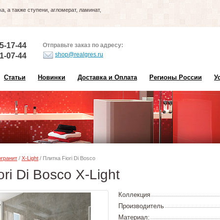
, а также ступени, агломерат, ламинат,
5-17-44
Отправьте заказ по адресу:
shop@realgres.ru
1-07-44
Статьи
Новинки
Доставка и Оплата
Регионы России
У
гранит
/
X-Light
/ Плитка Fiori Di Bosco
ri Di Bosco X-Light
Коллекция
Производитель
Материал: