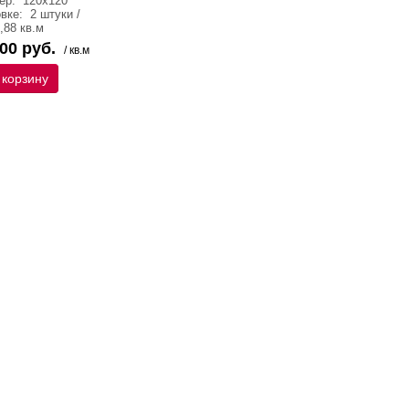
ер:
120х120
овке:
2 штуки /
,88 кв.м
00 руб.
/ кв.м
 корзину