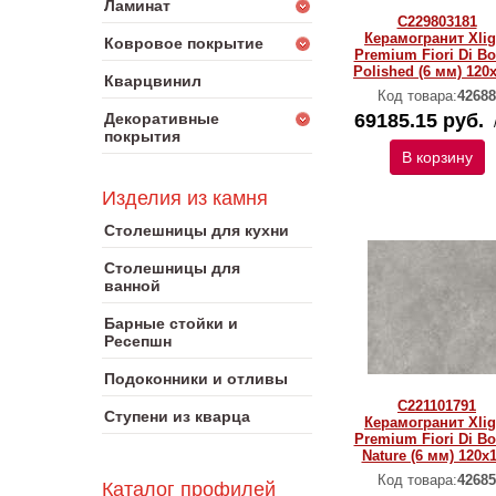
Ламинат
C229803181
Керамогранит Xlig
Ковровое покрытие
Premium Fiori Di B
Polished (6 мм) 120
Кварцвинил
Код товара:
42688
Декоративные
69185.15 руб.
покрытия
В корзину
Изделия из камня
Столешницы для кухни
Столешницы для
ванной
Барные стойки и
Ресепшн
Подоконники и отливы
C221101791
Ступени из кварца
Керамогранит Xlig
Premium Fiori Di B
Nature (6 мм) 120x
Код товара:
42685
Каталог профилей