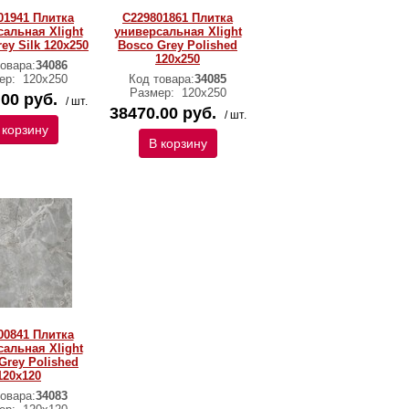
01941 Плитка
C229801861 Плитка
альная Xlight
универсальная Xlight
ey Silk 120x250
Bosco Grey Polished
120x250
овара:
34086
ер:
120х250
Код товара:
34085
Размер:
120х250
00 руб.
/ шт.
38470.00 руб.
/ шт.
 корзину
В корзину
00841 Плитка
альная Xlight
Grey Polished
120x120
овара:
34083