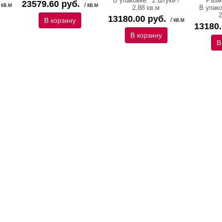
В упаковке:
2 штуки /
Разм
23579.60 руб.
/ кв.м
/ кв.м
2,88 кв.м
В упак
2
13180.00 руб.
В корзину
/ кв.м
13180.
В корзину
В