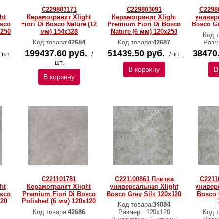
C229803171
C229803091
C2298
ht
Керамогранит Xlight
Керамогранит Xlight
универс
osco
Fiori Di Bosco Nature (12
Premium Fiori Di Bosco
Bosco Gr
x250
мм) 154x328
Nature (6 мм) 120x250
Код т
Код товара:
42684
Код товара:
42687
Разм
199437.60 руб.
51439.50 руб.
38470.
/ шт.
/
/ шт.
шт.
В корзину
В
В корзину
C221101781
C221100861 Плитка
C2211
ht
Керамогранит Xlight
универсальная Xlight
универс
osco
Premium Fiori Di Bosco
Bosco Grey Silk 120x120
Bosco 
120
Polished (6 мм) 120x120
Код товара:
34084
Код товара:
42686
Размер:
120х120
Код т