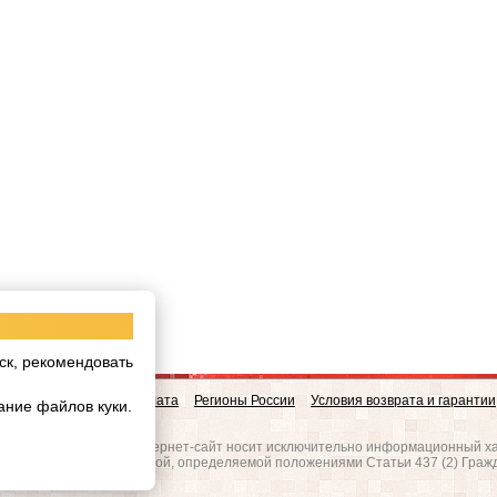
ск, рекомендовать
овинки
Доставка и Оплата
Регионы России
Условия возврата и гарантии
ание файлов куки.
w.realgres.ru
 на то, что данный интернет-сайт носит исключительно информационный ха
вляется публичной офертой, определяемой положениями Статьи 437 (2) Граж