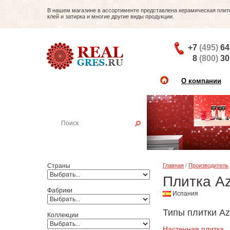
В нашем магазине в ассортименте представлена керамическая плитка
клей и затирка и многие другие виды продукции.
+7
(495)
64
8
(800)
30
О компании
Найти плитку
Пример:
Настенная плитка
Страны
Главная
/
Производитель
Плитка Azu
Фабрики
Испания
Типы плитки Azu
Коллекции
Настенная плитка