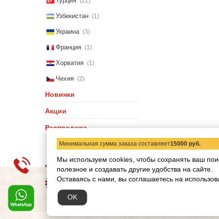
Турция
(22)
Узбекистан
(1)
Украина
(3)
Франция
(1)
Хорватия
(1)
Чехия
(2)
Новинки
Акции
Распродажа
Минимальная сумма заказа составляет
15000 руб.
Мы используем cookies, чтобы сохранять ваш пои
полезное и создавать другие удобства на сайте.
О компании
Статьи
Н
Оставаясь с нами, вы соглашаетесь на использов
Copyright © 2012-2026 ww
OK
Обращаем ваше внимание
при каких условиях не я
кодекса РФ.