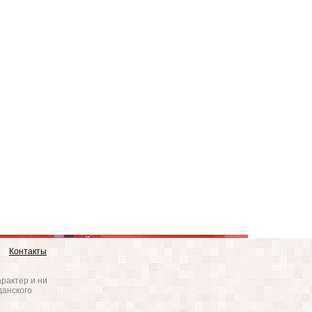
Контакты
рактер и ни
данского