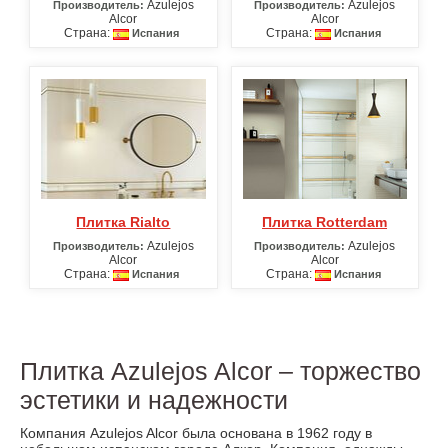
Azulejos
Azulejos
Производитель:
Производитель:
Alcor
Alcor
Страна:
Страна:
Испания
Испания
Плитка Rialto
Плитка Rotterdam
Azulejos
Azulejos
Производитель:
Производитель:
Alcor
Alcor
Страна:
Страна:
Испания
Испания
Плитка Azulejos Alcor – торжество
эстетики и надежности
Компания Azulejos Alcor была основана в 1962 году в