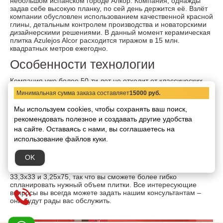
небольшом испанском городе Алкор. Компания, однажды
задав себе высокую планку, по сей день держится её. Взлёт
компании обусловлен использованием качественной красной
глины, детальным контролем производства и новаторскими
дизайнерскими решениями. В данный момент керамическая
плитка Azulejos Alcor расходится тиражом в 15 млн.
квадратных метров ежегодно.
Особенности технологии
Компания уже более 50-ти лет не отходит от классических
технологий обработки глины и изготовления керамики,
Минимальная сумма заказа составляет
15000 руб.
отдавая дань проверенным методам. В производстве
доминирует тонкий отбор красной глины и контроль каждой
Мы используем cookies, чтобы сохранять ваш поиск,
вышедшей из-под конвейера плитки. Компания Azulejos Alcor
рекомендовать
полезное и создавать другие удобства
очень заботится о своей репутации, исключая шанс брака.
на сайте.
Оставаясь с нами, вы соглашаетесь на
О нашем магазине
использование файлов куки.
В каталоге магазина RealGres вы найдете керамическую
OK
плитку Azulejos Alcor современных актуальных коллекций по
куда более низким ценам, чем на рынке. В наличии размеры
33,3х33 и 3,25х75, так что вы сможете более гибко
спланировать нужный объем плитки. Все интересующие
вопросы вы всегда можете задать нашим консультантам –
они будут рады вас обслужить.