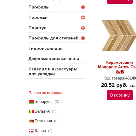
Профиль
Порожки
Плинтус
Профиль для ступеней
Гидроизоляция
Деформационные швы
Керамогранит
Monopole Arrow Ce
Изделия и аксессуары
8х40
для укладки
Код товара:
46140
28.52 руб.
/ кв
Плитка по странам
В корзину
Беларусь
(3)
Бельгия
(7)
Германия
(8)
Дания
(1)