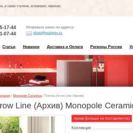
, а также ступени, агломерат, ламинат,
5-17-44
Отправьте заказ по адресу:
shop@realgres.ru
1-07-44
Статьи
Новинки
Доставка и Оплата
Регионы России
У
гранит
/
Monopole Ceramica
/ Плитка Arrow Line (Архив)
row Line (Архив) Monopole Cerami
Архив (Больше не поставляется)
Коллекция