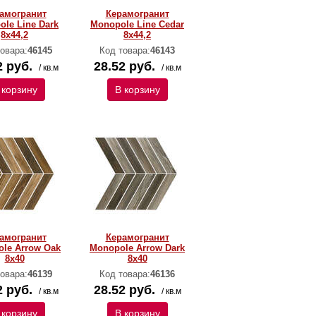
амогранит
Керамогранит
le Line Dark
Monopole Line Cedar
8х44,2
8х44,2
овара:
46145
Код товара:
46143
2 руб.
28.52 руб.
/ кв.м
/ кв.м
 корзину
В корзину
амогранит
Керамогранит
le Arrow Oak
Monopole Arrow Dark
8х40
8х40
овара:
46139
Код товара:
46136
2 руб.
28.52 руб.
/ кв.м
/ кв.м
 корзину
В корзину