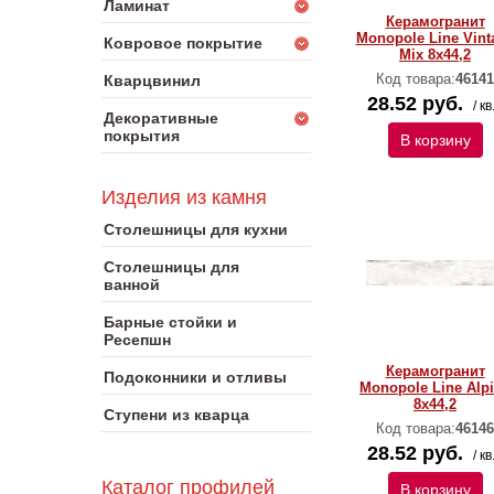
Ламинат
Керамогранит
Monopole Line Vint
Ковровое покрытие
Mix 8х44,2
Код товара:
46141
Кварцвинил
28.52 руб.
/ кв
Декоративные
покрытия
В корзину
Изделия из камня
Столешницы для кухни
Столешницы для
ванной
Барные стойки и
Ресепшн
Керамогранит
Подоконники и отливы
Monopole Line Alp
8х44,2
Ступени из кварца
Код товара:
46146
28.52 руб.
/ кв
Каталог профилей
В корзину