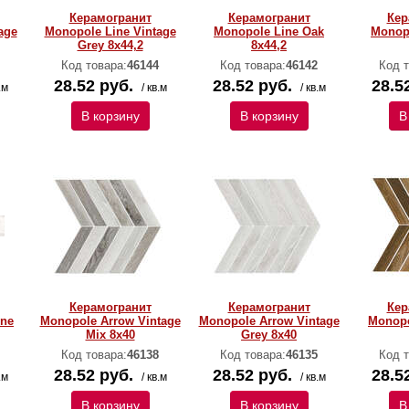
Керамогранит
Керамогранит
Кер
age
Monopole Line Vintage
Monopole Line Oak
Monopo
Grey 8х44,2
8х44,2
Код товара:
46144
Код товара:
46142
Код т
28.52 руб.
28.52 руб.
28.5
.м
/ кв.м
/ кв.м
В корзину
В корзину
В
Керамогранит
Керамогранит
Кер
ine
Monopole Arrow Vintage
Monopole Arrow Vintage
Monopo
Mix 8х40
Grey 8х40
Код товара:
46138
Код товара:
46135
Код т
28.52 руб.
28.52 руб.
28.5
.м
/ кв.м
/ кв.м
В корзину
В корзину
В