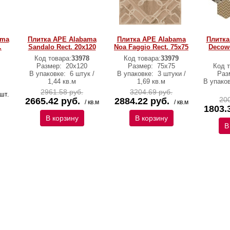
ama
Плитка APE Alabama
Плитка APE Alabama
Плитка
.
Sandalo Rect. 20x120
Noa Faggio Rect. 75x75
Decow
Код товара:
33978
Код товара:
33979
Размер:
20х120
Размер:
75х75
Код т
В упаковке:
6 штук /
В упаковке:
3 штуки /
Раз
1,44 кв.м
1,69 кв.м
В упако
2961.58 руб.
3204.69 руб.
 шт.
200
2665.42 руб.
2884.22 руб.
/ кв.м
/ кв.м
1803.
В корзину
В корзину
В