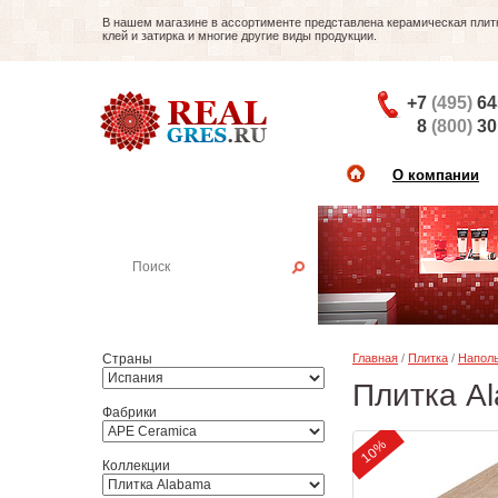
В нашем магазине в ассортименте представлена керамическая плитка
клей и затирка и многие другие виды продукции.
+7
(495)
64
8
(800)
30
О компании
Найти плитку
Пример:
Настенная плитка
Страны
Главная
/
Плитка
/
Наполь
Плитка A
Фабрики
10%
Коллекции