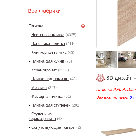
Все Фабрики
Плитка
Настенная плитка
(4325)
Напольная плитка
(4116)
Клинкерная плитка
(43)
Плитка для кухни
(70)
Керамогранит
(3952)
3D дизайн -
Плитка под ламинат
(48)
Мозаика
(247)
Плитка APE Alaba
Фасадная плитка
(91)
Закажи
по тел:
8 (
Плитка для ступеней
(202)
Ступени из
керамогранита
(63)
Сопутствующие товары
(2)