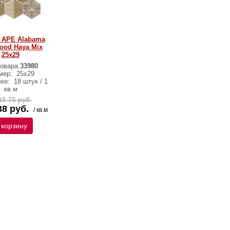
 APE Alabama
ood Haya Mix
25х29
овара:
33980
мер:
25х29
вке:
18 штук / 1
кв.м
3.75 руб.
38 руб.
/ кв.м
 корзину