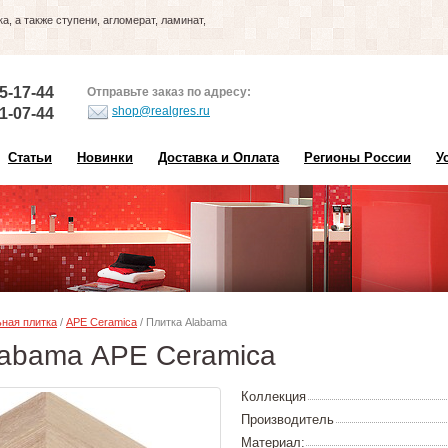
, а также ступени, агломерат, ламинат,
5-17-44
Отправьте заказ по адресу:
shop@realgres.ru
1-07-44
Статьи
Новинки
Доставка и Оплата
Регионы России
У
ная плитка
/
APE Ceramica
/ Плитка Alabama
labama APE Ceramica
Коллекция
Производитель
Материал: