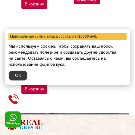
В корзину
Минимальная сумма заказа составляет
15000 руб.
Мы используем cookies, чтобы сохранять ваш поиск,
рекомендовать
полезное и создавать другие удобства
на сайте.
Оставаясь с нами, вы соглашаетесь на
189229 Керамогранит
использование файлов куки.
Dune Agadir Selva 7x28
Код товара:
76794
OK
7876.00 руб.
/ кв.м
В корзину