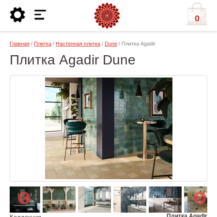
0
Главная
/
Плитка
/
Настенная плитка
/
Dune
/ Плитка Agadir
Плитка Agadir Dune
Плитка Agadir