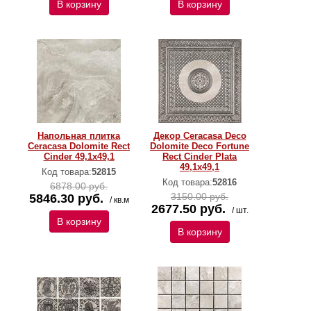
В корзину
В корзину
Напольная плитка
Декор Ceracasa Deco
Ceracasa Dolomite Rect
Dolomite Deco Fortune
Cinder 49,1x49,1
Rect Cinder Plata
49,1x49,1
Код товара:
52815
Код товара:
52816
6878.00 руб.
3150.00 руб.
5846.30 руб.
/ кв.м
2677.50 руб.
/ шт.
В корзину
В корзину