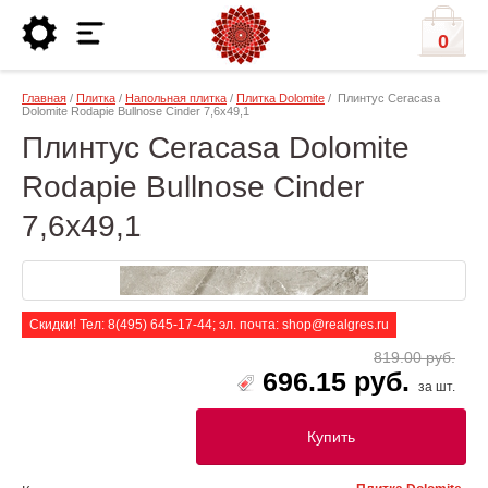
0
Главная
/
Плитка
/
Напольная плитка
/
Плитка Dolomite
/ Плинтус Ceracasa
Dolomite Rodapie Bullnose Cinder 7,6x49,1
Плинтус Ceracasa Dolomite
Rodapie Bullnose Cinder
7,6x49,1
Скидки! Тел: 8(495) 645-17-44; эл. почта: shop@realgres.ru
819.00 руб.
696.15 руб.
за шт.
Купить