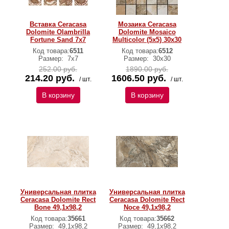
Вставка Ceracasa
Мозаика Ceracasa
Dolomite Olambrilla
Dolomite Mosaico
Fortune Sand 7x7
Multicolor (5x5) 30x30
Код товара:
6511
Код товара:
6512
Размер:
7x7
Размер:
30x30
252.00 руб.
1890.00 руб.
214.20 руб.
1606.50 руб.
/ шт.
/ шт.
В корзину
В корзину
Универсальная плитка
Универсальная плитка
Ceracasa Dolomite Rect
Ceracasa Dolomite Rect
Bone 49,1x98,2
Noce 49,1x98,2
Код товара:
35661
Код товара:
35662
Размер:
49,1x98,2
Размер:
49,1x98,2