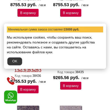
8755.53 руб.
8755.53 руб.
/ кв.м
/ кв.м
В корзину
В корзину
Минимальная сумма заказа составляет
15000 руб.
Мы используем cookies, чтобы сохранять ваш поиск,
рекомендовать
полезное и создавать другие удобства
на сайте.
Оставаясь с нами, вы соглашаетесь на
использование файлов куки.
Мозаика Art&Natura
Мозаика Art&Natura
OK
Classic Glass
Classic Glass Adriana 4
Alessandra 0 (чип
(чип 1,5х1,5) 29,5x29,5
1,5х1,5) 29,5x29,5
Код товара:
38435
Код товара:
38436
9265.56 руб.
/ кв.м
8755.53 руб.
/ кв.м
В корзину
В корзину