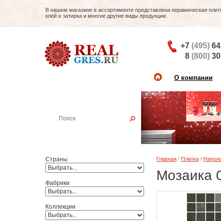
В нашем магазине в ассортименте представлена керамическая плитка
клей и затирка и многие другие виды продукции.
+7
(495)
64
8
(800)
30
О компании
Найти плитку
Пример:
Настенная плитка
Страны
Главная
/
Плитка
/
Наполь
Мозаика 0
Фабрики
Коллекции