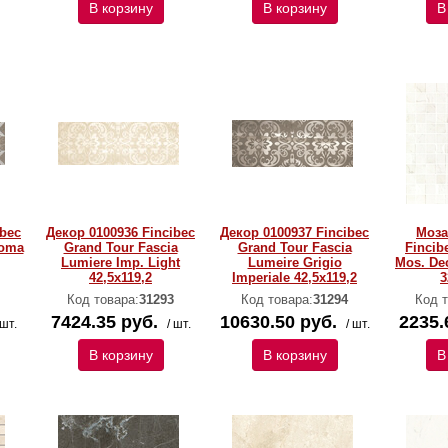
В корзину
В корзину
В
ibec
Декор 0100936 Fincibec
Декор 0100937 Fincibec
Моза
Roma
Grand Tour Fascia
Grand Tour Fascia
Fincib
Lumiere Imp. Light
Lumeire Grigio
Mos. De
42,5x119,2
Imperiale 42,5x119,2
3
Код товара:
31293
Код товара:
31294
Код т
7424.35 руб.
10630.50 руб.
2235.
 шт.
/ шт.
/ шт.
В корзину
В корзину
В