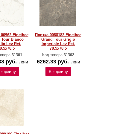
100962 Fincibec
Плитка 0088182 Fincibec
 Tour Bianco
Grand Tour Grigio
lia Lev Ret.
Imperiale Lev Ret.
8,5x78,5
78,5x78,5
овара:
31301
Код товара:
31302
38 руб.
6262.33 руб.
/ кв.м
/ кв.м
 корзину
В корзину