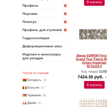
В корзину
Профиль
Порожки
Плинтус
Профиль для ступеней
Гидроизоляция
Деформационные швы
Изделия и аксессуары
Декор 0100934 Finc
для укладки
Grand Tour Fascia 
Grigio Imperiale
42,5x119,2
Код товара:
31292
Плитка по странам
7424.35 руб.
/
Беларусь
(3)
В корзину
Бельгия
(7)
Германия
(8)
Дания
(1)