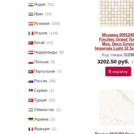
Индия
(52)
Иран
(16)
Испания
(166)
Италия
(144)
Мозаика 0091240
Fincibec Grand To
Китай
(42)
Mos. Deco Grigi
Imperiale Light 32,5x
Нидерланды
(9)
Код товара:
31298
3202.50 руб.
Польша
(9)
/
Португалия
В корзину
(7)
Россия
(39)
Сербия
(1)
Турция
(22)
Узбекистан
(1)
Украина
(3)
Франция
(1)