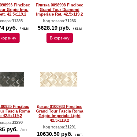
098993 Fincibec
Плитка 0098998 Fincibec
our Grigio Imp.
Grand Tour Diamond
ett. 42,5x119,2
Imperiale Ret. 42,5x119,2
овара:
31285
Код товара:
31286
74 руб.
5628.19 руб.
/ кв.м
/ кв.м
 корзину
В корзину
100935 Fincibec
Декор 0100933 Fincibec
ur Fascia Roma
Grand Tour Fascia Roma
e 42,5x119,2
Grigio Imperiale Light
42,5x119,2
овара:
31290
Код товара:
31291
35 руб.
/ шт.
10630.50 руб.
/ шт.