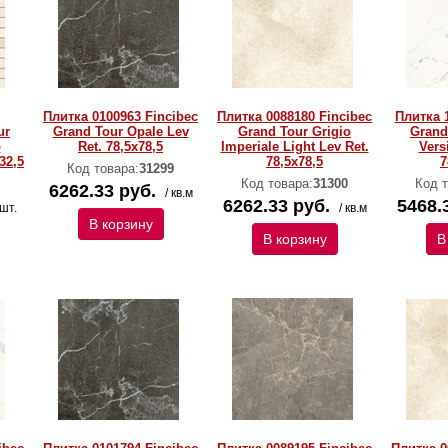
Плитка 0100963 Fincibec
Плитка 0088180 Fincibec
Плитка 
ur
Grand Tour Opale Lev
Grand Tour Grigio
Grand
o
Ret. 78,5x78,5
Imperiale Light Lev Ret.
Versi
32,5
78,5x78,5
7
Код товара:
31299
Код товара:
31300
Код т
6262.33 руб.
/ кв.м
6262.33 руб.
5468.
 шт.
/ кв.м
В корзину
В корзину
В