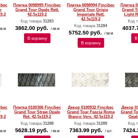
ibec
Плитка 0098995 Fincibec
Плитка 0098994 Fincibec
Плитка 0
o
Grand Tour Opale Rett.
Grand Tour Grigio
Grand T
19,2
42,5x119,2
Imperiale Rett.
Light R
42,5x119,2
Код товара:
31283
Код т
Код товара:
31284
3862.00 руб.
4037.
кв.м
/ кв.м
5752.50 руб.
/ кв.м
В корзину
В
В корзину
ibec
Плитка 0100306 Fincibec
Декор 0100932 Fincibec
Декор 0
w
Grand Tour Straw Opale
Grand Tour Fascia Roma
Grand To
19,2
Ret. 42,5x119,2
Bianco Vers. 42,5x119,2
Opal
Код товара:
31288
Код товара:
31289
Код т
5628.19 руб.
7363.99 руб.
7424.
кв.м
/ кв.м
/ шт.