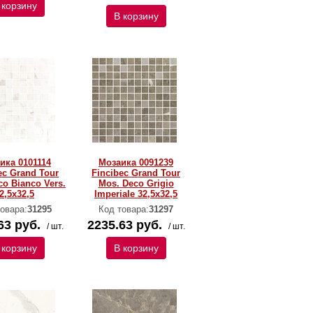
 корзину
В корзину
ика 0101114
Мозаика 0091239
ec Grand Tour
Fincibec Grand Tour
co Bianco Vers.
Mos. Deco Grigio
2,5x32,5
Imperiale 32,5x32,5
овара:
31295
Код товара:
31297
63 руб.
2235.63 руб.
/ шт.
/ шт.
 корзину
В корзину