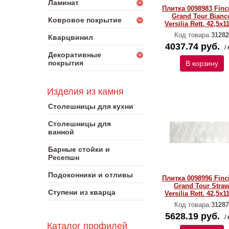
Ламинат
Плитка 0098983 Finc
Grand Tour Bianc
Ковровое покрытие
Versilia Rett. 42,5x1
Код товара:
31282
Кварцвинил
4037.74 руб.
/ 
Декоративные
покрытия
В корзину
Изделия из камня
Столешницы для кухни
Столешницы для
ванной
Барные стойки и
Ресепшн
Подоконники и отливы
Плитка 0098996 Finc
Grand Tour Stra
Ступени из кварца
Versilia Rett. 42,5x1
Код товара:
31287
5628.19 руб.
/ 
Каталог профилей