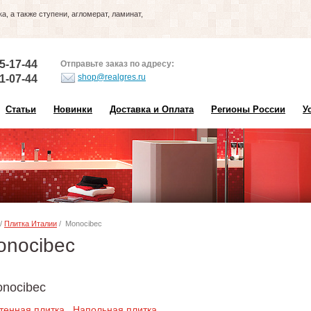
, а также ступени, агломерат, ламинат,
5-17-44
Отправьте заказ по адресу:
shop@realgres.ru
1-07-44
Статьи
Новинки
Доставка и Оплата
Регионы России
У
/
Плитка Италии
/ Monocibec
onocibec
onocibec
тенная плитка
Напольная плитка