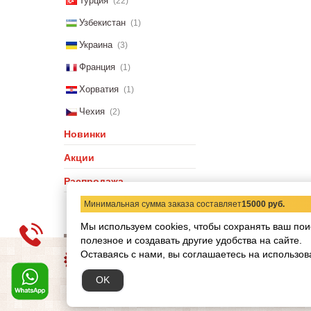
Турция
(22)
Узбекистан
(1)
Украина
(3)
Франция
(1)
Хорватия
(1)
Чехия
(2)
Новинки
Акции
Распродажа
Минимальная сумма заказа составляет
15000 руб.
Мы используем cookies, чтобы сохранять ваш пои
полезное и создавать другие удобства на сайте.
О компании
Статьи
Н
Оставаясь с нами, вы соглашаетесь на использов
Copyright © 2012-2026 ww
OK
Обращаем ваше внимание
при каких условиях не я
кодекса РФ.