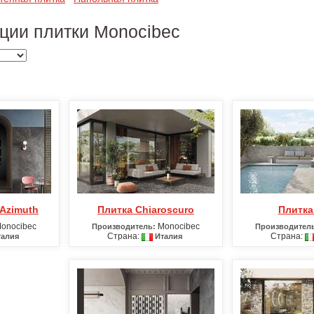
ции плитки Monocibec
 Azimuth
Плитка Chiaroscuro
Плитка
onocibec
Monocibec
Производитель:
Производител
Страна:
Страна:
алия
Италия