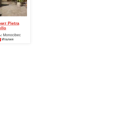
llo
Monocibec
ь:
Италия