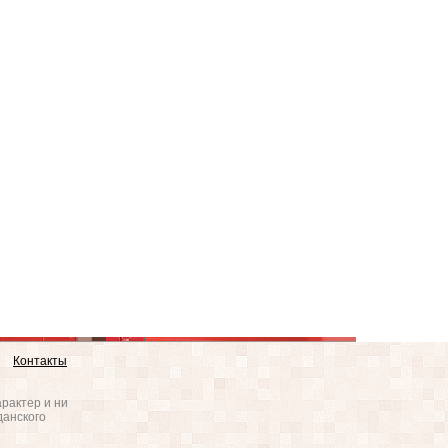
Контакты
рактер и ни
данского