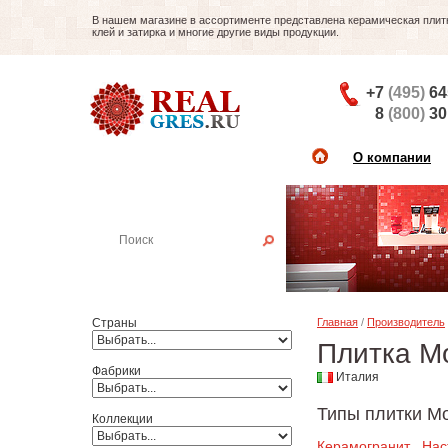
В нашем магазине в ассортименте представлена керамическая плитка
клей и затирка и многие другие виды продукции.
+7
(495)
64
8
(800)
30
О компании
Найти плитку
Пример:
Настенная плитка
Страны
Главная
/
Производитель
Плитка M
Фабрики
Италия
Типы плитки M
Коллекции
Керамогранит
Нас