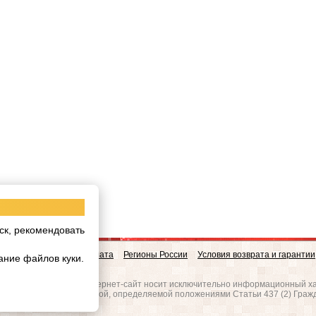
ск, рекомендовать
овинки
Доставка и Оплата
Регионы России
Условия возврата и гарантии
ание файлов куки.
w.realgres.ru
 на то, что данный интернет-сайт носит исключительно информационный ха
вляется публичной офертой, определяемой положениями Статьи 437 (2) Граж