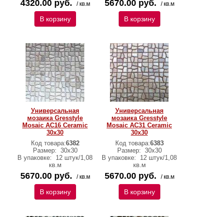
4320.00 руб.
5670.00 руб.
/ кв.м
/ кв.м
В корзину
В корзину
Универсальная
Универсальная
мозаика Gresstyle
мозаика Gresstyle
Mosaic АС16 Ceramic
Mosaic АС31 Ceramic
30х30
30х30
Код товара:
6382
Код товара:
6383
Размер:
30х30
Размер:
30х30
В упаковке:
12 штук/1,08
В упаковке:
12 штук/1,08
кв.м
кв.м
5670.00 руб.
5670.00 руб.
/ кв.м
/ кв.м
В корзину
В корзину