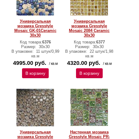
Универсальная
Универсальная
мозаика Gresstyle
мозаика Gresstyle
Mosaic GK-01Ceramic
Mosaic 2084 Ceramic
30х30
30х30
Код товара:
6376
Код товара:
6377
Размер:
30х30
Размер:
30х30
В упаковке:
11 штук/0,99
В упаковке:
22 штук/1,98
кв.м
кв.м
4995.00 руб.
4320.00 руб.
/ кв.м
/ кв.м
В корзину
В корзину
Универсальная
Настенная мозаика
мозаика Gresstyle
Gresstyle Mosaic PR-