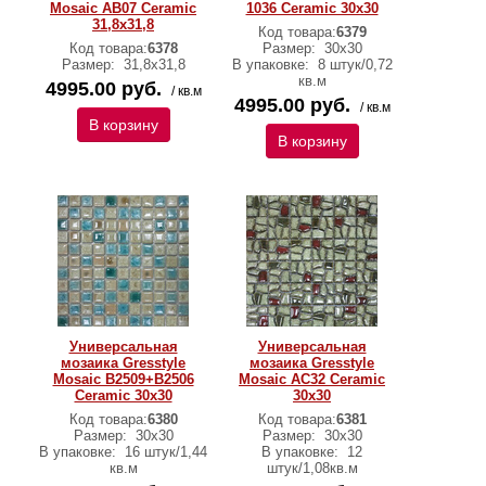
Mosaic AB07 Ceramic
1036 Ceramic 30х30
31,8х31,8
Код товара:
6379
Код товара:
6378
Размер:
30х30
Размер:
31,8х31,8
В упаковке:
8 штук/0,72
кв.м
4995.00 руб.
/ кв.м
4995.00 руб.
/ кв.м
В корзину
В корзину
Универсальная
Универсальная
мозаика Gresstyle
мозаика Gresstyle
Mosaic B2509+B2506
Mosaic АС32 Ceramic
Ceramic 30х30
30х30
Код товара:
6380
Код товара:
6381
Размер:
30х30
Размер:
30х30
В упаковке:
16 штук/1,44
В упаковке:
12
кв.м
штук/1,08кв.м