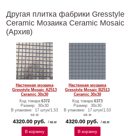
Другая плитка фабрики Gresstyle
Ceramic Мозаика Ceramic Mosaic
(Архив)
Настенная мозаика
Настенная мозаика
Gresstyle Mosaic А2513
Gresstyle Mosaic В2513
Ceramic 30х30
Ceramic 30х30
Код товара:
6372
Код товара:
6373
Размер:
30х30
Размер:
30х30
В упаковке:
17 штук/1,53
В упаковке:
17 штук/1,53
кв.м
кв.м
4320.00 руб.
4320.00 руб.
/ кв.м
/ кв.м
В корзину
В корзину