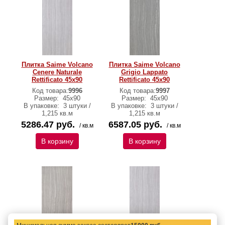
Плитка Saime Volcano
Плитка Saime Volcano
Cenere Naturale
Grigio Lappato
Rettificato 45х90
Rettificato 45х90
Код товара:
9996
Код товара:
9997
Размер:
45х90
Размер:
45х90
В упаковке:
3 штуки /
В упаковке:
3 штуки /
1,215 кв.м
1,215 кв.м
5286.47 руб.
6587.05 руб.
/ кв.м
/ кв.м
В корзину
В корзину