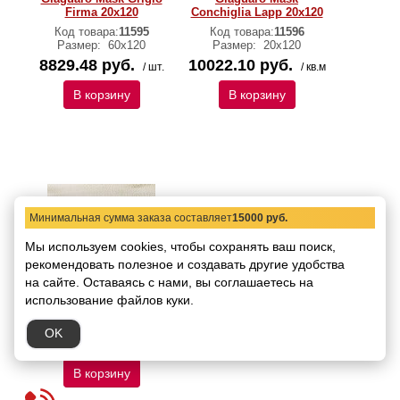
Firma 20x120
Conchiglia Lapp 20x120
Код товара:
11595
Код товара:
11596
Размер:
60x120
Размер:
20x120
8829.48 руб.
10022.10 руб.
/ шт.
/ кв.м
В корзину
В корзину
Минимальная сумма заказа составляет
15000 руб.
Мы используем cookies, чтобы сохранять ваш поиск,
рекомендовать
Плитка Roberto Cavalli
полезное и создавать другие удобства
Giaguaro Mask Bianco
на сайте.
Оставаясь с нами, вы соглашаетесь на
Lapp 20x120
использование файлов куки.
Код товара:
11597
Размер:
20x120
OK
10022.10 руб.
/ кв.м
В корзину