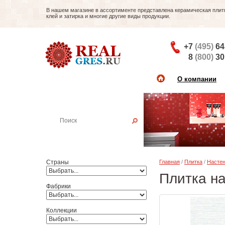
В нашем магазине в ассортименте представлена керамическая плитка
клей и затирка и многие другие виды продукции.
+7
(495)
64
8
(800)
30
О компании
Найти плитку
Пример:
Настенная плитка
Страны
Главная
/
Плитка
/
Настен
Плитка н
Фабрики
Коллекции