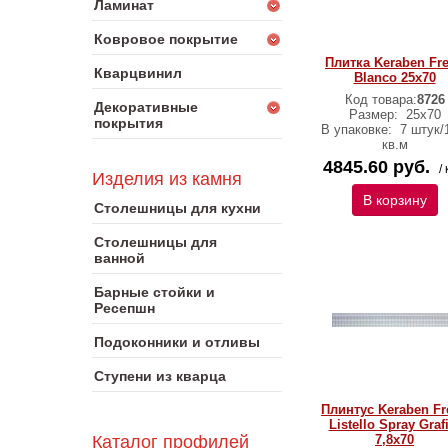
Ламинат
Ковровое покрытие
Плитка Keraben Fr
Кварцвинил
Blanco 25х70
Код товара:
8726
Декоративные
Размер:
25х70
покрытия
В упаковке:
7 штук/
кв.м
4845.60 руб.
/ 
Изделия из камня
В корзину
Столешницы для кухни
Столешницы для
ванной
Барные стойки и
Ресепшн
Подоконники и отливы
Ступени из кварца
Плинтус Keraben Fr
Listello Spray Graf
Каталог профилей
7,8х70