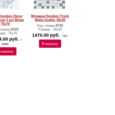
Keraben Decor
Мозаика Keraben Fresh
set 3 pz) Beige
Malla Grafito 30х30
75х70
Код товара:
8730
товара:
8729
Размер:
30х30
мер:
75х70
1470.00 руб.
/ шт.
4.00 руб.
/
В корзину
комп
 корзину