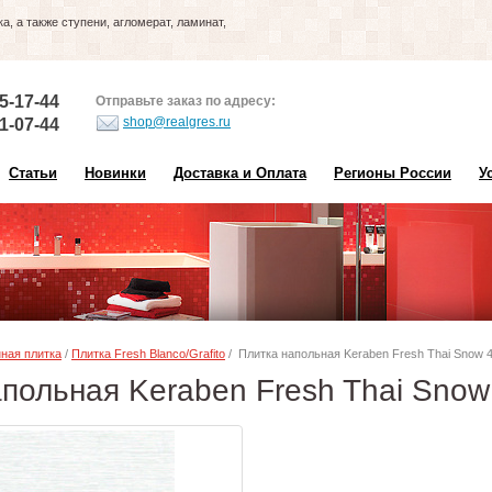
, а также ступени, агломерат, ламинат,
5-17-44
Отправьте заказ по адресу:
shop@realgres.ru
1-07-44
Статьи
Новинки
Доставка и Оплата
Регионы России
У
ная плитка
/
Плитка Fresh Blanco/Grafito
/ Плитка напольная Keraben Fresh Thai Snow 
апольная Keraben Fresh Thai Sno