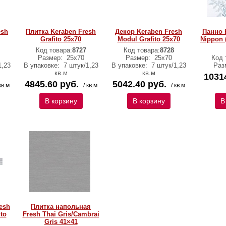
esh
Плитка Keraben Fresh
Декор Keraben Fresh
Панно 
Grafito 25х70
Modul Grafito 25х70
Nippon (
Код товара:
8727
Код товара:
8728
Размер:
25х70
Размер:
25х70
Код 
1,23
В упаковке:
7 штук/1,23
В упаковке:
7 штук/1,23
Раз
кв.м
кв.м
1031
4845.60 руб.
5042.40 руб.
кв.м
/ кв.м
/ кв.м
В корзину
В корзину
В
esh
Плитка напольная
ito
Fresh Thai Gris/Cambrai
Gris 41×41