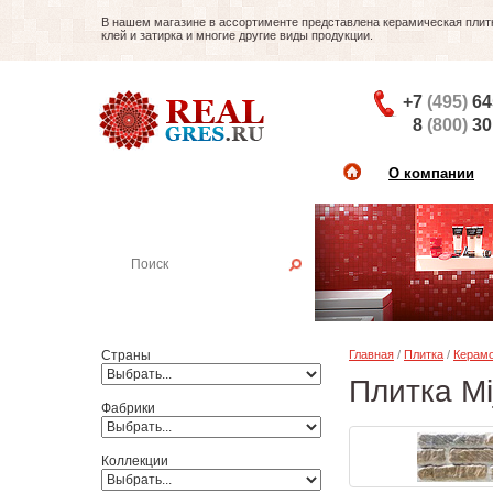
В нашем магазине в ассортименте представлена керамическая плитка
клей и затирка и многие другие виды продукции.
+7
(495)
64
8
(800)
30
О компании
Найти плитку
Пример:
Настенная плитка
Страны
Главная
/
Плитка
/
Керамо
Плитка Mi
Фабрики
Коллекции