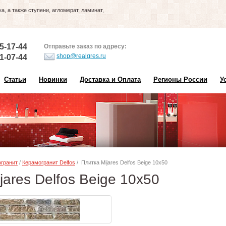
, а также ступени, агломерат, ламинат,
5-17-44
Отправьте заказ по адресу:
shop@realgres.ru
1-07-44
Статьи
Новинки
Доставка и Оплата
Регионы России
У
гранит
/
Керамогранит Delfos
/ Плитка Mijares Delfos Beige 10х50
jares Delfos Beige 10х50