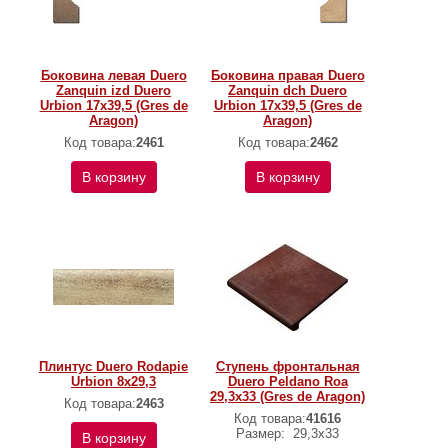
Боковина левая Duero
Боковина правая Duero
Zanquin izd Duero
Zanquin dch Duero
Urbion 17х39,5 (Gres de
Urbion 17х39,5 (Gres de
Aragon)
Aragon)
Код товара:
2461
Код товара:
2462
В корзину
В корзину
Плинтус Duero Rodapie
Ступень фронтальная
Urbion 8х29,3
Duero Peldano Roa
29,3х33 (Gres de Aragon)
Код товара:
2463
Код товара:
41616
Размер:
29,3х33
В корзину