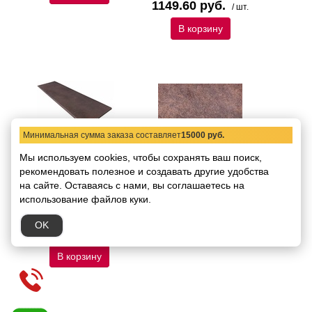
1149.60 руб.
/ шт.
В корзину
Минимальная сумма заказа составляет
15000 руб.
Мы используем cookies, чтобы сохранять ваш поиск,
Ступень фронтальная
Плитка клинкерная
рекомендовать
Peldano Duero 33x120
полезное и создавать другие удобства
Duero Roa 30х60 (Gres
de Aragon)
на сайте.
Оставаясь с нами, вы соглашаетесь на
Код товара:
45704
Материал:
керамогранит
Код товара:
61122
использование файлов куки.
Поверхность:
матовая
3960.00 руб.
/ кв.м
Размер:
33х120
OK
7260.00 руб.
/ кв.м
В корзину
В корзину