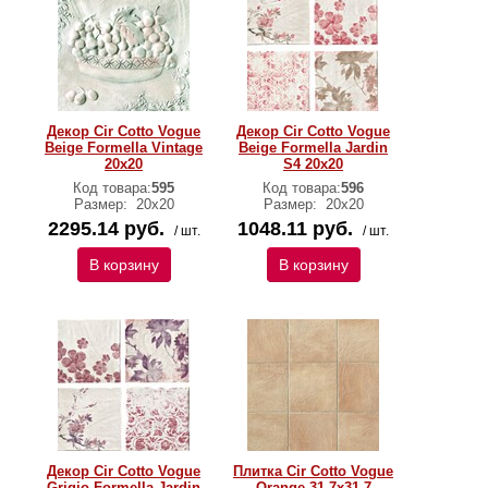
Декор Cir Cotto Vogue
Декор Cir Cotto Vogue
Beige Formella Vintage
Beige Formella Jardin
20х20
S4 20х20
Код товара:
595
Код товара:
596
Размер:
20х20
Размер:
20х20
2295.14 руб.
1048.11 руб.
/ шт.
/ шт.
В корзину
В корзину
Декор Cir Cotto Vogue
Плитка Cir Cotto Vogue
Grigio Formella Jardin
Orange 31,7х31,7