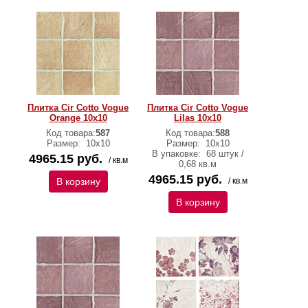
Плитка Cir Cotto Vogue
Плитка Cir Cotto Vogue
Orange 10х10
Lilas 10х10
Код товара:
587
Код товара:
588
Размер:
10х10
Размер:
10х10
В упаковке:
68 штук /
4965.15 руб.
/ кв.м
0,68 кв.м
4965.15 руб.
В корзину
/ кв.м
В корзину