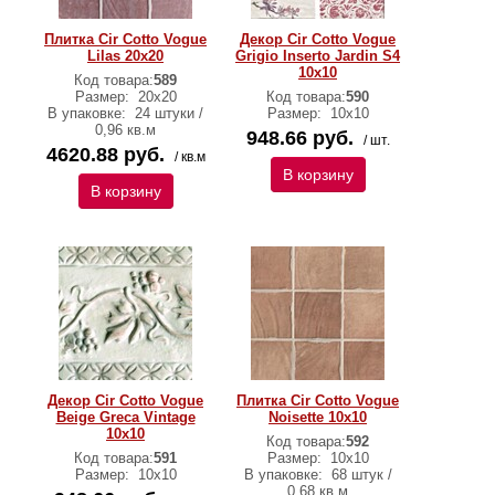
Плитка Cir Cotto Vogue
Декор Cir Cotto Vogue
Lilas 20х20
Grigio Inserto Jardin S4
10х10
Код товара:
589
Размер:
20х20
Код товара:
590
В упаковке:
24 штуки /
Размер:
10х10
0,96 кв.м
948.66 руб.
/ шт.
4620.88 руб.
/ кв.м
В корзину
В корзину
Декор Cir Cotto Vogue
Плитка Cir Cotto Vogue
Beige Greca Vintage
Noisette 10х10
10х10
Код товара:
592
Код товара:
591
Размер:
10х10
Размер:
10х10
В упаковке:
68 штук /
0,68 кв.м