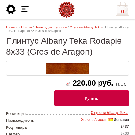
0
Главная
/
Плитка
/
Плитка для ступеней
/
Ступени Albany Teka
/ Плинтус Albany
Teka Rodapie 8х33 (Gres de Aragon)
Плинтус Albany Teka Rodapie
8х33 (Gres de Aragon)
220.80 руб.
за шт.
Купить
Ступени Albany Teka
Коллекция
Gres de Aragon
Испания
Производитель
2437
Код товара
8х33
Размер: