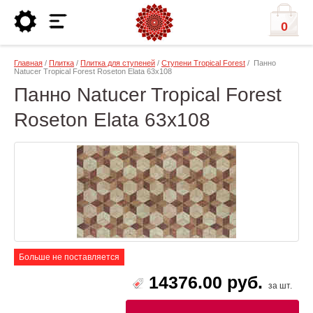
0
Главная
/
Плитка
/
Плитка для ступеней
/
Ступени Tropical Forest
/ Панно
Natucer Tropical Forest Roseton Elata 63х108
Панно Natucer Tropical Forest
Roseton Elata 63х108
Больше не поставляется
14376.00 руб.
за шт.