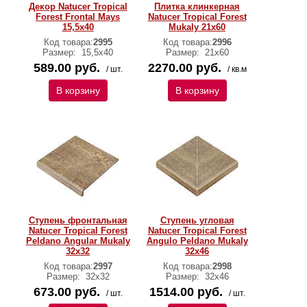
Декор Natucer Tropical
Плитка клинкерная
Forest Frontal Mays
Natucer Tropical Forest
15,5х40
Mukaly 21х60
Код товара:
2995
Код товара:
2996
Размер:
15,5х40
Размер:
21х60
589.00 руб.
2270.00 руб.
/ шт.
/ кв.м
В корзину
В корзину
Ступень фронтальная
Ступень угловая
Natucer Tropical Forest
Natucer Tropical Forest
Peldano Angular Mukaly
Angulo Peldano Mukaly
32x32
32х46
Код товара:
2997
Код товара:
2998
Размер:
32x32
Размер:
32х46
673.00 руб.
1514.00 руб.
/ шт.
/ шт.