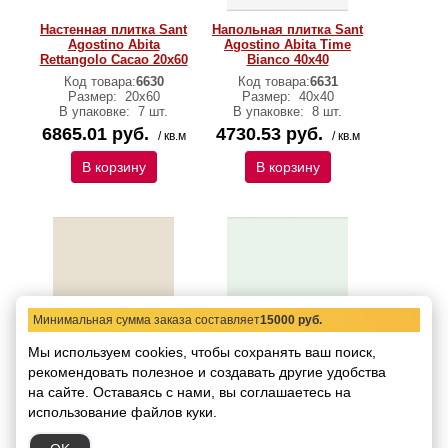
Настенная плитка Sant
Напольная плитка Sant
Agostino Abita
Agostino Abita Time
Rettangolo Cacao 20х60
Bianco 40х40
Код товара:
6630
Код товара:
6631
Размер:
20х60
Размер:
40х40
В упаковке:
7 шт.
В упаковке:
8 шт.
6865.01 руб.
4730.53 руб.
/ кв.м
/ кв.м
В корзину
В корзину
Минимальная сумма заказа составляет
15000 руб.
Мы используем cookies, чтобы сохранять ваш поиск,
Напольная плитка Sant
Напольная плитка Sant
рекомендовать
Agostino Abita Time
полезное и создавать другие удобства
Agostino Abita Time
Beige 40х40
Menta 40х40
на сайте.
Оставаясь с нами, вы соглашаетесь на
Код товара:
6632
Код товара:
6633
использование файлов куки.
Размер:
40х40
Размер:
40х40
В упаковке:
8 шт.
В упаковке:
8 шт.