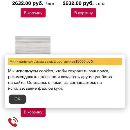
2632.00 руб.
2632.00 руб.
/ кв.м
/ кв.м
В корзину
В корзину
Минимальная сумма заказа составляет
15000 руб.
Настенная плитка
Мы используем cookies, чтобы сохранять ваш поиск,
Novogres Nobu Aruba
рекомендовать
Decor Gris 35х70
полезное и создавать другие удобства
на сайте.
Оставаясь с нами, вы соглашаетесь на
Код товара:
27606
Размер:
35х70
использование файлов куки.
В упаковке:
15 штук /
1,22 кв.м
OK
2632.00 руб.
/ кв.м
В корзину