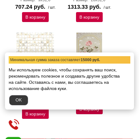
707.24 руб.
1313.33 руб.
/ шт.
/ шт.
В корзину
В корзину
Минимальная сумма заказа составляет
15000 руб.
Мы используем cookies, чтобы сохранять ваш поиск,
рекомендовать
Декоративная
полезное и создавать другие удобства
Декор Kerlife Gisele
керамическая мозаика
Gris Decor 31,6x45
на сайте.
Оставаясь с нами, вы соглашаетесь на
Kerlife Romance
Код товара:
2803
использование файлов куки.
mosaico 30 x 30
Размер:
31,6х45
Код товара:
2801
1834.41 руб.
OK
/ шт.
1679.70 руб.
/ шт.
В корзину
В корзину