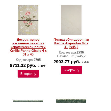
Декоративное
Плитка облицовочная
настенное панно из
Kerlife Alejandria Gris
керамической плитки
31,6x45,2
Kerlife Panno Gisele 4 x
Код товара:
2796
31 x 45
Размер:
31,6x45,2
Код товара:
2795
2903.77 руб.
/ кв.м
8711.32 руб.
/ комп
В корзину
В корзину