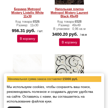
Бордюр Metropol
Напольная плитка
Mistery Listello White
Metropol Mistery Laurent
11x30
Black 49x49
Код товара:
6526
Код товара:
6528
Размер:
11x30
Размер:
49x49
В упаковке:
0,96 кв.м
956.31 руб.
/ шт.
3400.20 руб.
/ кв.м
В корзину
В корзину
Минимальная сумма заказа составляет
15000 руб.
Мы используем cookies, чтобы сохранять ваш поиск,
Напольная плитка
Напольная плитка
рекомендовать
Metropol Mistery White
полезное и создавать другие удобства
Metropol Mistery Modul
49x49
White 49x49
на сайте.
Оставаясь с нами, вы соглашаетесь на
Код товара:
6529
Код товара:
6530
использование файлов куки.
Размер:
49x49
Размер:
49x49
В упаковке:
0,96 кв.м
В упаковке:
0,96 кв.м