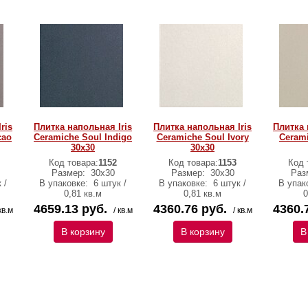
ris
Плитка напольная Iris
Плитка напольная Iris
Плитка 
cao
Ceramiche Soul Indigo
Ceramiche Soul Ivory
Cerami
30х30
30х30
Код товара:
1152
Код товара:
1153
Код 
Размер:
30х30
Размер:
30х30
Раз
 /
В упаковке:
6 штук /
В упаковке:
6 штук /
В упак
0,81 кв.м
0,81 кв.м
0
4659.13 руб.
4360.76 руб.
4360.
кв.м
/ кв.м
/ кв.м
В корзину
В корзину
В