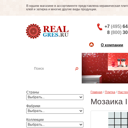
В нашем магазине в ассортименте представлена керамическая плитка
клей и затирка и многие другие виды продукции.
+7
(495)
64
8
(800)
30
О компании
Найти плитку
Пример:
Настенная плитка
Страны
Главная
/
Плитка
/
Настен
Мозаика I
Фабрики
Коллекции