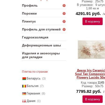
Размер:
25х75
В упаковке:
9 штук
Профиль
1,68 кв.м
4291.91 руб.
Порожки
/ 
Плинтус
В корзину
Профиль для ступеней
Гидроизоляция
Деформационные швы
Изделия и аксессуары
для укладки
Декор Iris Ceramic
Плитка по странам
Soul Tan Composizi
Flowery Lucido 50
Беларусь
(3)
Код товара:
1145
Бельгия
(7)
Размер:
50х75
7795.82 руб.
/
Германия
(8)
В корзину
Дания
(1)