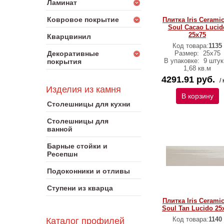
Ламинат
Ковровое покрытие
Плитка Iris Cerami
Soul Cacao Lucid
25х75
Кварцвинил
Код товара:
1135
Декоративные
Размер:
25х75
В упаковке:
9 штук
покрытия
1,68 кв.м
4291.91 руб.
/ 
Изделия из камня
В корзину
Столешницы для кухни
Столешницы для
ванной
Барные стойки и
Ресепшн
Подоконники и отливы
Ступени из кварца
Плитка Iris Cerami
Soul Tan Lucido 25
Код товара:
1140
Каталог профилей