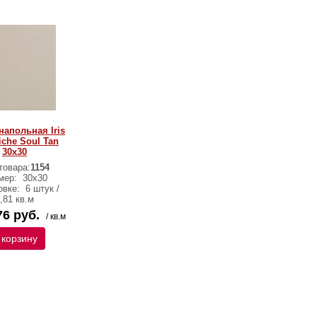
напольная Iris
che Soul Tan
30х30
товара:
1154
мер:
30х30
овке:
6 штук /
,81 кв.м
76 руб.
/ кв.м
 корзину