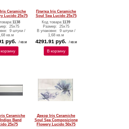
Iris Ceramiche
Плитка Iris Ceramiche
ry Lucido 25х75
Soul Sea Lucido 25х75
товара:
1138
Код товара:
1139
мер:
25х75
Размер:
25х75
овке:
9 штуки /
В упаковке:
9 штуки /
,68 кв.м
1,68 кв.м
91 руб.
4291.91 руб.
/ кв.м
/ кв.м
 корзину
В корзину
Iris Ceramiche
Декор Iris Ceramiche
 Indigo Band
Soul Sea Composizione
ido 25х75
Flowery Lucido 50х75