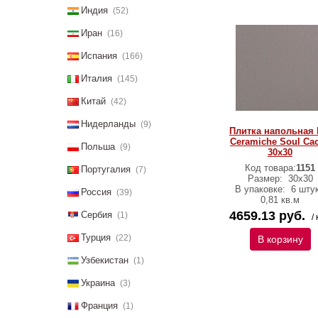
Индия
(52)
Иран
(16)
Испания
(166)
Италия
(145)
Китай
(42)
Нидерланды
(9)
Плитка напольная I
Ceramiche Soul Ca
Польша
(9)
30х30
Код товара:
1151
Португалия
(7)
Размер:
30х30
В упаковке:
6 штук
Россия
(39)
0,81 кв.м
4659.13 руб.
Сербия
(1)
/ 
Турция
(22)
В корзину
Узбекистан
(1)
Украина
(3)
Франция
(1)