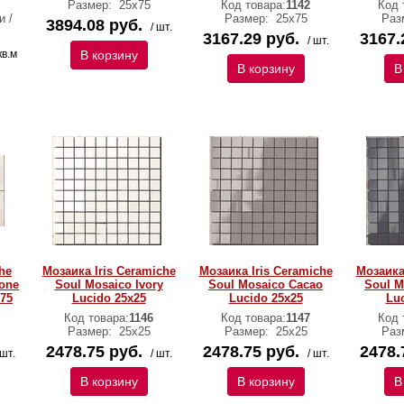
Размер:
25х75
Код товара:
1142
Код 
и /
Размер:
25х75
Раз
3894.08 руб.
/ шт.
3167.29 руб.
3167.
/ шт.
кв.м
В корзину
В корзину
В
he
Мозаика Iris Ceramiche
Мозаика Iris Ceramiche
Мозаика
one
Soul Mosaico Ivory
Soul Mosaico Cacao
Soul M
х75
Lucido 25х25
Lucido 25х25
Luc
Код товара:
1146
Код товара:
1147
Код 
Размер:
25х25
Размер:
25х25
Раз
2478.75 руб.
2478.75 руб.
2478.
 шт.
/ шт.
/ шт.
В корзину
В корзину
В