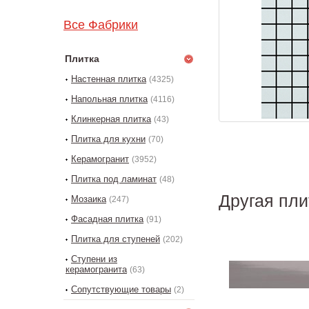
Все Фабрики
Плитка
Настенная плитка
(4325)
Напольная плитка
(4116)
Клинкерная плитка
(43)
Плитка для кухни
(70)
Керамогранит
(3952)
Плитка под ламинат
(48)
Другая пли
Мозаика
(247)
Фасадная плитка
(91)
Плитка для ступеней
(202)
Ступени из
керамогранита
(63)
Сопутствующие товары
(2)