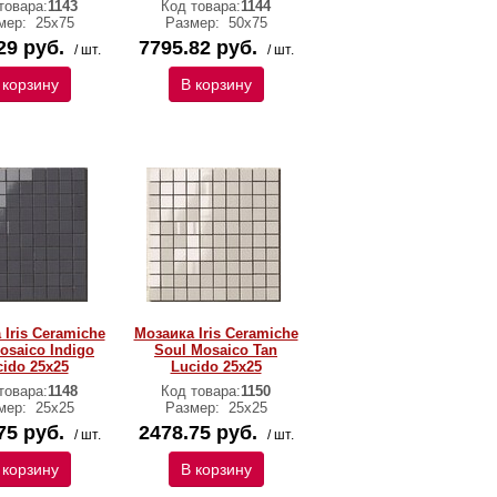
товара:
1143
Код товара:
1144
мер:
25х75
Размер:
50х75
29 руб.
7795.82 руб.
/ шт.
/ шт.
 корзину
В корзину
 Iris Ceramiche
Мозаика Iris Ceramiche
osaico Indigo
Soul Mosaico Tan
ido 25х25
Lucido 25х25
товара:
1148
Код товара:
1150
мер:
25х25
Размер:
25х25
75 руб.
2478.75 руб.
/ шт.
/ шт.
 корзину
В корзину