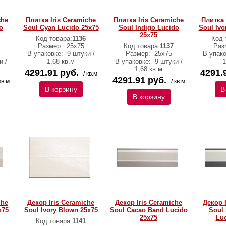
che
Плитка Iris Ceramiche
Плитка Iris Ceramiche
Плитка 
o
Soul Cyan Lucido 25х75
Soul Indigo Lucido
Soul Ivo
25х75
Код товара:
1136
Код 
Размер:
25х75
Код товара:
1137
Раз
В упаковке:
9 штуки /
Размер:
25х75
В упак
и /
1,68 кв.м
В упаковке:
9 штуки /
1
1,68 кв.м
4291.91 руб.
4291.
/ кв.м
4291.91 руб.
кв.м
/ кв.м
В корзину
В
В корзину
che
Декор Iris Ceramiche
Декор Iris Ceramiche
Декор 
х75
Soul Ivory Blown 25х75
Soul Cacao Band Lucido
Soul
25х75
Luc
Код товара:
1141