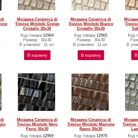
di
Мозаика Ceramica di
Мозаика Ceramica di
Мозаик
rone
Treviso Minitoki Greige
Treviso Minitoki Bianco
Trevis
Cristallo 30х30
Cristallo 30х30
Sab
Код товара:
12964
Код товара:
12965
Код т
Размер:
30х30
Размер:
30х30
Раз
.
В упаковке:
11 шт.
В упаковке:
11 шт.
В упа
В корзину
В корзину
В
di
Мозаика Ceramica di
Мозаика Ceramica di
Мозаик
gio
Treviso Minitoki Nero
Treviso Minitoki Marrone
Treviso 
Ferro 30х30
Rame 30х30
Lam
Код товара:
12969
Код товара:
12970
Код т