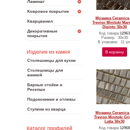
Ламинат
Ковровое покрытие
Мозаика Ceramica 
Кварцвинил
Treviso Minitoki Mar
Dipinto 30х30
Декоративные
Код товара:
12963
покрытия
Размер:
30х30
В упаковке:
11 шт
Изделия из камня
В корзину
Столешницы для кухни
Столешницы для
ванной
Барные стойки и
Ресепшн
Подоконники и отливы
Ступени из кварца
Мозаика Ceramica 
Treviso Minitoki Gri
Latta 30х30
Каталог профилей
Код товара:
12968