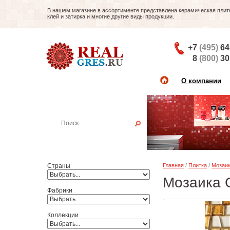
В нашем магазине в ассортименте представлена керамическая плитка
клей и затирка и многие другие виды продукции.
+7
(495)
64
8
(800)
30
О компании
Найти плитку
Пример:
Настенная плитка
Страны
Главная
/
Плитка
/
Мозаи
Мозаика C
Фабрики
Коллекции