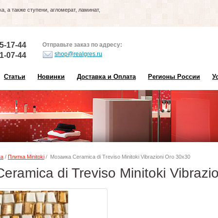
, а также ступени, агломерат, ламинат,
5-17-44
Отправьте заказ по адресу:
shop@realgres.ru
1-07-44
Статьи
Новинки
Доставка и Оплата
Регионы России
У
ка
/
Плитка Minitoki
/ Мозаика Ceramica di Treviso Minitoki Vibrazioni Oro 30х30
eramica di Treviso Minitoki Vibraz