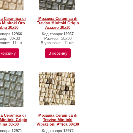
а Ceramica di
Мозаика Ceramica di
o Minitoki Oro
Treviso Minitoki Grigio
bia 30х30
Acciaio 30х30
овара:
12966
Код товара:
12967
мер:
30х30
Размер:
30х30
ковке:
11 шт.
В упаковке:
11 шт.
 корзину
В корзину
а Ceramica di
Мозаика Ceramica di
Minitoki Grigio
Treviso Minitoki
ina 30х30
Vibrazioni Africa 30х30
овара:
12971
Код товара:
12972