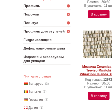
Размер:
30х30
Профиль
В упаковке:
11 шт
Порожки
В корзину
Плинтус
Профиль для ступеней
Гидроизоляция
Деформационные швы
Изделия и аксессуары
для укладки
Мозаика Ceramica 
Treviso Minitoki
Vibrazioni Islanda 3
Плитка по странам
Код товара:
12973
Размер:
30х30
Беларусь
(3)
В упаковке:
11 шт
Бельгия
(7)
В корзину
Германия
(8)
Дания
(1)