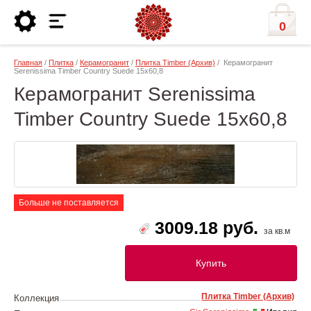
0
Главная
/
Плитка
/
Керамогранит
/
Плитка Timber (Архив)
/ Керамогранит
Serenissima Timber Country Suede 15х60,8
Керамогранит Serenissima
Timber Country Suede 15х60,8
Больше не поставляется
3009.18 руб.
за кв.м
Купить
Плитка Timber (Архив)
Коллекция