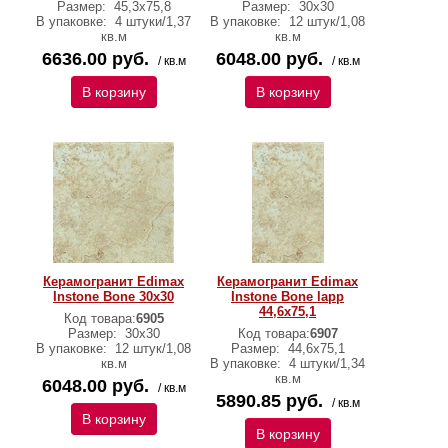
Размер:
45,3x75,8
Размер:
30x30
В упаковке:
4 штуки/1,37
В упаковке:
12 штук/1,08
кв.м
кв.м
6636.00 руб.
6048.00 руб.
/ кв.м
/ кв.м
В корзину
В корзину
Керамогранит Edimax
Керамогранит Edimax
Instone Bone 30x30
Instone Bone lapp
44,6x75,1
Код товара:
6905
Размер:
30x30
Код товара:
6907
В упаковке:
12 штук/1,08
Размер:
44,6x75,1
кв.м
В упаковке:
4 штуки/1,34
кв.м
6048.00 руб.
/ кв.м
5890.85 руб.
/ кв.м
В корзину
В корзину