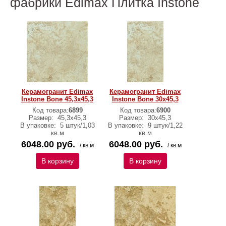
фабрики Edimax Плитка Instone
Керамогранит Edimax
Керамогранит Edimax
Instone Bone 45,3x45,3
Instone Bone 30x45,3
Код товара:
6899
Код товара:
6900
Размер:
45,3x45,3
Размер:
30x45,3
В упаковке:
5 штук/1,03
В упаковке:
9 штук/1,22
кв.м
кв.м
6048.00 руб.
6048.00 руб.
/ кв.м
/ кв.м
В корзину
В корзину