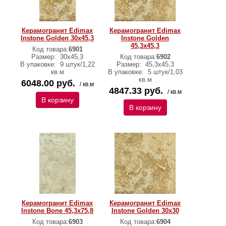
Керамогранит Edimax
Керамогранит Edimax
Instone Golden 30x45,3
Instone Golden
45,3x45,3
Код товара:
6901
Размер:
30x45,3
Код товара:
6902
В упаковке:
9 штук/1,22
Размер:
45,3x45,3
кв.м
В упаковке:
5 штук/1,03
кв.м
6048.00 руб.
/ кв.м
4847.33 руб.
/ кв.м
В корзину
В корзину
Керамогранит Еdimax
Керамогранит Edimax
Instone Bone 45,3x75,8
Instone Golden 30x30
Код товара:
6903
Код товара:
6904