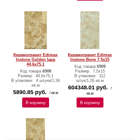
Керамогранит Edimax
Керамогранит Edimax
Instone Golden lapp
Instone Bone 7,5х15
44,6x75,1
Код товара:
6909
Код товара:
6908
Размер:
7,5х15
Размер:
44,6x75,1
В упаковке:
112
В упаковке:
4 штуки/1,34
штук/1,26 кв.м
кв.м
604348.01 руб.
/
5890.85 руб.
/ кв.м
кв.м
В корзину
В корзину