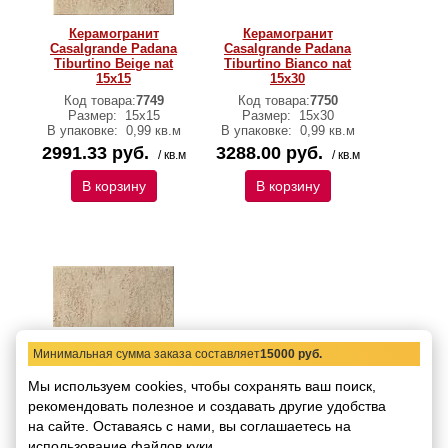
Керамогранит
Керамогранит
Casalgrande Padana
Casalgrande Padana
Tiburtino Beige nat
Tiburtino Bianco nat
15х15
15х30
Код товара:
7749
Код товара:
7750
Размер:
15х15
Размер:
15х30
В упаковке:
0,99 кв.м
В упаковке:
0,99 кв.м
2991.33 руб.
3288.00 руб.
/ кв.м
/ кв.м
В корзину
В корзину
Минимальная сумма заказа составляет
15000 руб.
Керамогранит
Мы используем cookies, чтобы сохранять ваш поиск,
Casalgrande Padana
рекомендовать
Tiburtino Beige nat
полезное и создавать другие удобства
15х30
на сайте.
Оставаясь с нами, вы соглашаетесь на
Код товара:
7751
использование файлов куки.