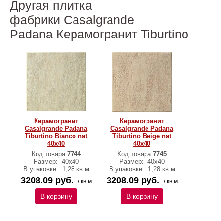
Другая плитка
фабрики Casalgrande
Padana Керамогранит Tiburtino
Керамогранит
Керамогранит
Casalgrande Padana
Casalgrande Padana
Tiburtino Bianco nat
Tiburtino Beige nat
40x40
40x40
Код товара:
7744
Код товара:
7745
Размер:
40x40
Размер:
40x40
В упаковке:
1,28 кв.м
В упаковке:
1,28 кв.м
3208.09 руб.
3208.09 руб.
/ кв.м
/ кв.м
В корзину
В корзину