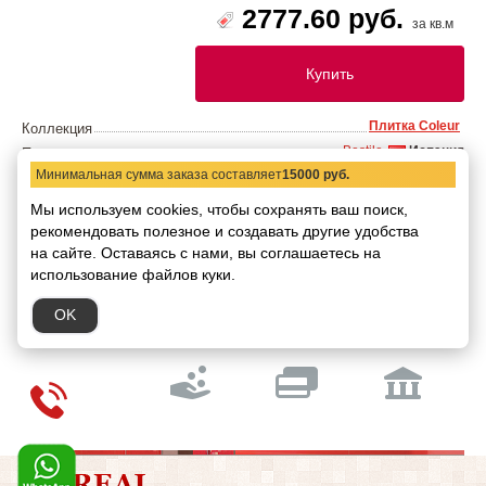
2777.60 руб.
за кв.м
Купить
Плитка Coleur
Коллекция
Bestile
Испания
Производитель
Минимальная сумма заказа составляет
15000 руб.
30091
Код товара
15х90
Размер:
Мы используем cookies, чтобы сохранять ваш поиск,
9 штук / 1,215 кв.м
В упаковке:
рекомендовать
полезное и создавать другие удобства
на сайте.
Оставаясь с нами, вы соглашаетесь на
Доставка:
По Москве и МО:
1-2 рабочих дня
использование файлов куки.
В регионы:
Транспортной компанией 1-2 рабочих дня
OK
Способы оплаты: