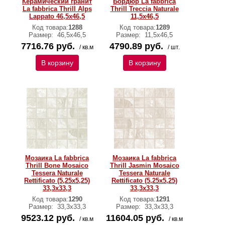
Керамический гранит
Бордюр La fabbrica
La fabbrica Thrill Alps
Thrill Treccia Naturale
Lappato 46,5х46,5
11,5х46,5
Код товара:
1288
Код товара:
1289
Размер:
46,5х46,5
Размер:
11,5х46,5
7716.76 руб.
4790.89 руб.
/ кв.м
/ шт.
В корзину
В корзину
Мозаика La fabbrica
Мозаика La fabbrica
Thrill Bone Mosaico
Thrill Jasmin Mosaico
Tessera Naturale
Tessera Naturale
Rettificato (5,25x5,25)
Rettificato (5,25x5,25)
33,3х33,3
33,3х33,3
Код товара:
1290
Код товара:
1291
Размер:
33,3х33,3
Размер:
33,3х33,3
9523.12 руб.
11604.05 руб.
/ кв.м
/ кв.м