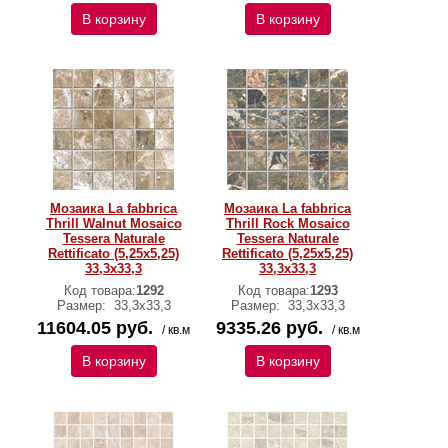
В корзину
В корзину
Мозаика La fabbrica
Мозаика La fabbrica
Thrill Walnut Mosaico
Thrill Rock Mosaico
Tessera Naturale
Tessera Naturale
Rettificato (5,25x5,25)
Rettificato (5,25x5,25)
33,3х33,3
33,3х33,3
Код товара:
1292
Код товара:
1293
Размер:
33,3х33,3
Размер:
33,3х33,3
11604.05 руб.
9335.26 руб.
/ кв.м
/ кв.м
В корзину
В корзину