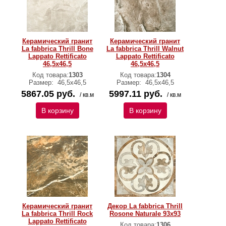
Керамический гранит
Керамический гранит
La fabbrica Thrill Bone
La fabbrica Thrill Walnut
Lappato Rettificato
Lappato Rettificato
46,5х46,5
46,5х46,5
Код товара:
1303
Код товара:
1304
Размер:
46,5х46,5
Размер:
46,5х46,5
5867.05 руб.
5997.11 руб.
/ кв.м
/ кв.м
В корзину
В корзину
Керамический гранит
Декор La fabbrica Thrill
La fabbrica Thrill Rock
Rosone Naturale 93х93
Lappato Rettificato
Код товара:
1306