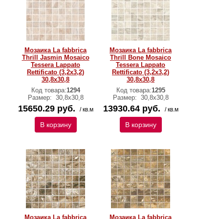
Мозаика La fabbrica
Мозаика La fabbrica
Thrill Jasmin Mosaico
Thrill Bone Mosaico
Tessera Lappato
Tessera Lappato
Rettificato (3,2x3,2)
Rettificato (3,2x3,2)
30,8х30,8
30,8х30,8
Код товара:
1294
Код товара:
1295
Размер:
30,8х30,8
Размер:
30,8х30,8
15650.29 руб.
13930.64 руб.
/ кв.м
/ кв.м
В корзину
В корзину
Мозаика La fabbrica
Мозаика La fabbrica