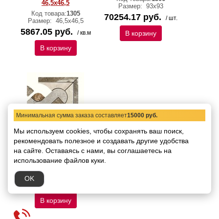
46,5х46,5
Размер:
93х93
Код товара:
1305
70254.17 руб.
/ шт.
Размер:
46,5х46,5
5867.05 руб.
/ кв.м
В корзину
В корзину
Минимальная сумма заказа составляет
15000 руб.
Мы используем cookies, чтобы сохранять ваш поиск,
рекомендовать
Декор La fabbrica Thrill
полезное и создавать другие удобства
Angolo Treccia Naturale
на сайте.
Оставаясь с нами, вы соглашаетесь на
11,5х11,5
использование файлов куки.
Код товара:
1307
Размер:
11,5х11,5
OK
1920.27 руб.
/ шт.
В корзину