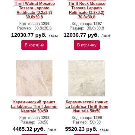
Thrill Walnut Mosaico
Thrill Rock Mosaico
Tessera Lappato
Tessera Lappato
Rettificato (3,2x3,2)
Rettificato (3,2x3,2)
30,8х30,8
30,8х30,8
Код товара:
1296
Код товара:
1297
Размер:
30,8х30,8
Размер:
30,8х30,8
12030.77 руб.
12030.77 руб.
/ кв.м
/ кв.м
В корзину
В корзину
Керамический гранит
Керамический гранит
La fabbrica Thrill Jasmin
La fabbrica Thrill Bone
Naturale 50х50
Naturale 50х50
Код товара:
1298
Код товара:
1299
Размер:
50х50
Размер:
50х50
4465.32 руб.
5520.23 руб.
/ кв.м
/ кв.м