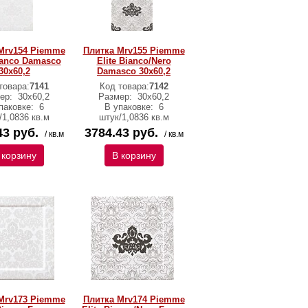
Mrv154 Piemme
Плитка Mrv155 Piemme
Bianco Damasco
Elite Bianco/Nero
30x60,2
Damasco 30x60,2
товара:
7141
Код товара:
7142
ер:
30x60,2
Размер:
30x60,2
паковке:
6
В упаковке:
6
/1,0836 кв.м
штук/1,0836 кв.м
43 руб.
3784.43 руб.
/ кв.м
/ кв.м
 корзину
В корзину
Mrv173 Piemme
Плитка Mrv174 Piemme