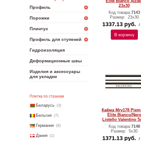
Elite Bianco Alzat
23x30
Профиль
Код товара:
7143
Размер:
23x30
Порожки
1337.13 руб.
/
Плинтус
В корзину
Профиль для ступеней
Гидроизоляция
Деформационные швы
Изделия и аксессуары
для укладки
Плитка по странам
Беларусь
(3)
Кайма Mrv178 Pie
Elite Bianco/Ner
Бельгия
(7)
Listello Valentino 5
Германия
(8)
Код товара:
7148
Размер:
5x30
Дания
(1)
1371.13 руб.
/