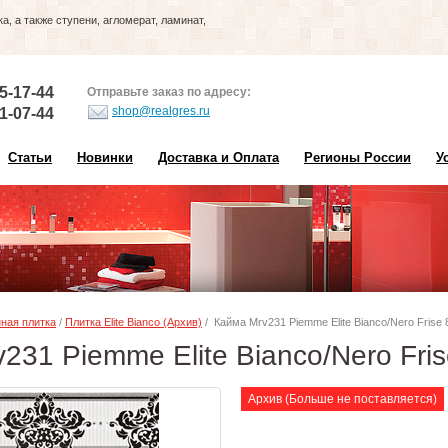
, а также ступени, агломерат, ламинат,
5-17-44
Отправьте заказ по адресу:
shop@realgres.ru
1-07-44
Статьи
Новинки
Доставка и Оплата
Регионы России
У
ная плитка
/
Плитка Elite Bianco (Архив)
/ Кайма Mrv231 Piemme Elite Bianco/Nero Frise 
231 Piemme Elite Bianco/Nero Fri
Архив (Больше не поставляется)