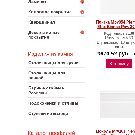
Ламинат
Ковровое покрытие
Кварцвинил
Плитка Mpv054 Pie
Elite Bianco Pav. 30
Декоративные
Код товара:
7138
покрытия
Размер:
30x30
В упаковке:
10 штук
кв.м
3670.52 руб.
Изделия из камня
/ 
Столешницы для кухни
В корзину
Столешницы для
ванной
Барные стойки и
Ресепшн
Подоконники и отливы
Ступени из кварца
Цоколь Mrv161 Pie
Каталог профилей