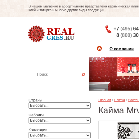
В нашем магазине в ассортименте представлена керамическая плитка
клей и затирка и многие другие виды продукции.
+7
(495)
64
8
(800)
30
О компании
Найти плитку
Пример:
Настенная плитка
Страны
Главная
/
Плитка
/
Настен
Кайма Mrv
Фабрики
Коллекции