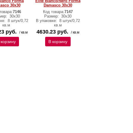
 Bianco Forma
Elite Bianco/Nero Forma
asco 30x30
Damasco 30x30
товара:
7146
Код товара:
7147
мер:
30x30
Размер:
30x30
вке:
8 штук/0,72
В упаковке:
8 штук/0,72
кв.м
кв.м
23 руб.
4630.23 руб.
/ кв.м
/ кв.м
 корзину
В корзину