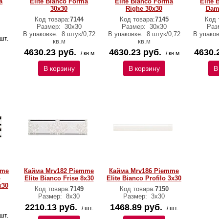
a
Elite Bianco Forma
Elite Bianco Forma
Elite
30x30
Righe 30x30
Dam
Код товара:
7144
Код товара:
7145
Код 
Размер:
30x30
Размер:
30x30
Раз
В упаковке:
8 штук/0,72
В упаковке:
8 штук/0,72
В упако
 шт.
кв.м
кв.м
4630.23 руб.
4630.23 руб.
4630.
/ кв.м
/ кв.м
В корзину
В корзину
В
mme
Кайма Mrv182 Piemme
Кайма Mrv186 Piemme
o
Elite Bianco Frise 8x30
Elite Bianco Profilo 3x30
x30
Код товара:
7149
Код товара:
7150
Размер:
8x30
Размер:
3x30
2210.13 руб.
1468.89 руб.
/ шт.
/ шт.
 шт.