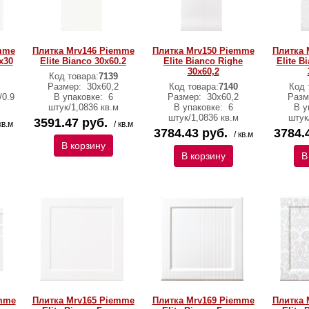
mme
Плитка Mrv146 Piemme
Плитка Mrv150 Piemme
Плитка 
x30
Elite Bianco 30x60.2
Elite Bianco Righe
Elite 
30x60,2
Код товара:
7139
Размер:
30x60,2
Код товара:
7140
Код 
/0.9
В упаковке:
6
Размер:
30x60,2
Разм
штук/1,0836 кв.м
В упаковке:
6
В у
штук/1,0836 кв.м
штук
3591.47 руб.
кв.м
/ кв.м
3784.43 руб.
3784.
/ кв.м
В корзину
В корзину
В
mme
Плитка Mrv165 Piemme
Плитка Mrv169 Piemme
Плитка 