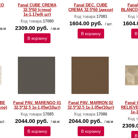
CO
Fanal CUBE CREMA
Fanal DEC. CUBE
Fana
32,5*60 (стена)
CREMA 32,5*60 (декор)
BLANCO 3
1к-1,17м(6 шт)
Код товара:
17081
Код т
Код товара:
17080
1604.00 руб.
1604.
/ шт.
2309.00 руб.
кв.м
/ кв.м
В корзину
В
В корзину
UBE
Fanal PAV. MARENGO 01
Fanal PAV. MARRON 02
Fanal
кор)
32,5*32,5 1к-1,05м(10шт)
32,5*32,5 1к-1,05м(10шт)
RELIEVE 
1к-
Код товара:
17085
Код товара:
17086
Код т
2044.00 руб.
2044.00 руб.
 шт.
/ кв.м
/ кв.м
2309.
В корзину
В корзину
В