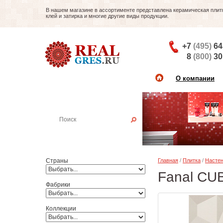
В нашем магазине в ассортименте представлена керамическая плитка
клей и затирка и многие другие виды продукции.
+7
(495)
64
8
(800)
30
О компании
Найти плитку
Пример:
Настенная плитка
Страны
Главная
/
Плитка
/
Настен
Fanal CU
Фабрики
Коллекции