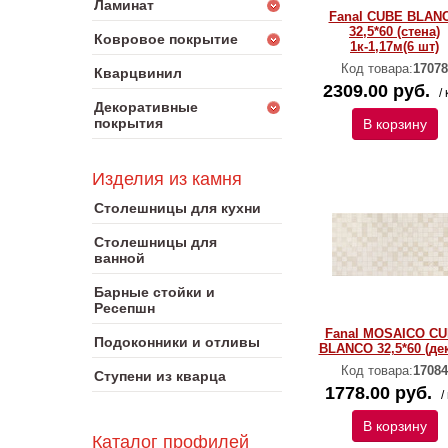
Ламинат
Fanal CUBE BLAN
32,5*60 (стена)
Ковровое покрытие
1к-1,17м(6 шт)
Код товара:
17078
Кварцвинил
2309.00 руб.
/ 
Декоративные
покрытия
В корзину
Изделия из камня
Столешницы для кухни
Столешницы для
ванной
Барные стойки и
Ресепшн
Fanal MOSAICO C
Подоконники и отливы
BLANCO 32,5*60 (де
Код товара:
17084
Ступени из кварца
1778.00 руб.
/
В корзину
Каталог профилей