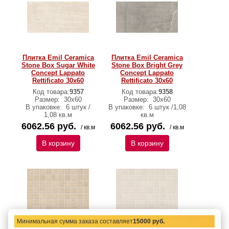
Плитка Emil Ceramica
Плитка Emil Ceramica
Stone Box Sugar White
Stone Box Bright Grey
Concept Lappato
Concept Lappato
Rettificato 30х60
Rettificato 30х60
Код товара:
9357
Код товара:
9358
Размер:
30х60
Размер:
30х60
В упаковке:
6 штук /
В упаковке:
6 штук /1,08
1,08 кв.м
кв.м
6062.56 руб.
6062.56 руб.
/ кв.м
/ кв.м
В корзину
В корзину
Минимальная сумма заказа составляет
15000 руб.