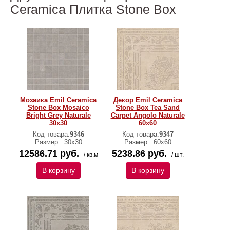
Ceramica Плитка Stone Box
Мозаика Emil Ceramica
Декор Emil Ceramica
Stone Box Mosaico
Stone Box Tea Sand
Bright Grey Naturale
Carpet Angolo Naturale
30х30
60х60
Код товара:
9346
Код товара:
9347
Размер:
30х30
Размер:
60х60
12586.71 руб.
5238.86 руб.
/ кв.м
/ шт.
В корзину
В корзину