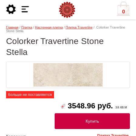
0
Главная
/
Плитка
/
Настенная плитка
/
Плитка Travertine
/ Colorker Travertine
Stone Stella
Colorker Travertine Stone
Stella
Больше не поставляется
3548.96 руб.
за кв.м
Купить
Плитка Travertine