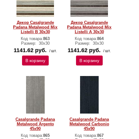
Декор Casalgrande
Декор Casalgrande
Padana Metalwood Mix
Padana Metalwood Mix
Listelli B 30x30
Listelli А 30x30
Код товара:
863
Код товара:
864
Размер:
30x30
Размер:
30x30
1141.62 руб.
1141.62 руб.
/ шт.
/ шт.
В корзину
В корзину
Casalgrande Padana
Casalgrande Padana
Metalwood Argento
Metalwood Carbonio
45х90
45х90
Код товара:
865
Код товара:
867