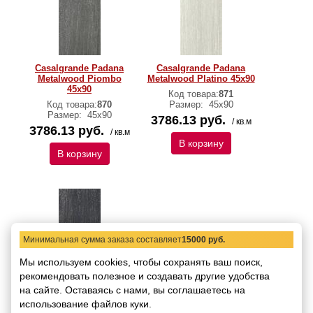
Casalgrande Padana
Casalgrande Padana
Metalwood Piombo
Metalwood Platino 45х90
45х90
Код товара:
871
Код товара:
870
Размер:
45х90
Размер:
45х90
3786.13 руб.
/ кв.м
3786.13 руб.
/ кв.м
В корзину
В корзину
Минимальная сумма заказа составляет
15000 руб.
Мы используем cookies, чтобы сохранять ваш поиск,
рекомендовать
полезное и создавать другие удобства
Casalgrande Padana
на сайте.
Оставаясь с нами, вы соглашаетесь на
Metalwood Silicio 45х90
использование файлов куки.
Код товара:
872