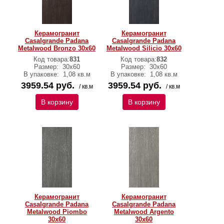
Керамогранит
Керамогранит
Casalgrande Padana
Casalgrande Padana
Metalwood Bronzo 30х60
Metalwood Silicio 30х60
Код товара:
831
Код товара:
832
Размер:
30х60
Размер:
30х60
В упаковке:
1,08 кв.м
В упаковке:
1,08 кв.м
3959.54 руб.
3959.54 руб.
/ кв.м
/ кв.м
В корзину
В корзину
Керамогранит
Керамогранит
Casalgrande Padana
Casalgrande Padana
Metalwood Piombo
Metalwood Argento
30х60
30х60