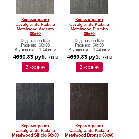
Керамогранит
Керамогранит
Casalgrande Padana
Casalgrande Padana
Metalwood Argento
Metalwood Piombo
60х60
60х60
Код товара:
855
Код товара:
856
Размер:
60х60
Размер:
60х60
В упаковке:
1,44 кв.м
В упаковке:
1,44 кв.м
4660.83 руб.
4660.83 руб.
/ кв.м
/ кв.м
В корзину
В корзину
Керамогранит
Керамогранит
Casalgrande Padana
Casalgrande Padana
Metalwood Silicio 60х60
Metalwood Bronzo 60х60