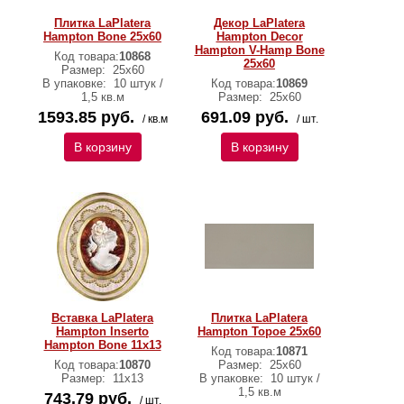
Плитка LaPlatera
Декор LaPlatera
Hampton Bone 25x60
Hampton Dеcor
Hampton V-Hamp Bone
Код товара:
10868
25x60
Размер:
25x60
В упаковке:
10 штук /
Код товара:
10869
1,5 кв.м
Размер:
25x60
1593.85 руб.
691.09 руб.
/ кв.м
/ шт.
В корзину
В корзину
Вставка LaPlatera
Плитка LaPlatera
Hampton Inserto
Hampton Topoe 25x60
Hampton Bone 11x13
Код товара:
10871
Код товара:
10870
Размер:
25x60
Размер:
11x13
В упаковке:
10 штук /
1,5 кв.м
743.79 руб.
/ шт.