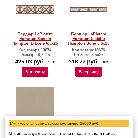
Бордюр LaPlatera
Бордюр LaPlatera
Hampton Cenefa
Hampton Listello
Hampton B Bone 6,5x25
Hampton Bone 3,5x25
Код товара:
10874
Код товара:
10876
Размер:
6,5x25
Размер:
3,5x25
425.03 руб.
318.77 руб.
/ шт.
/ шт.
В корзину
В корзину
Минимальная сумма заказа составляет
15000 руб.
Напольная плитка
Мы используем cookies, чтобы сохранять ваш поиск,
LaPlatera Hampton Gres