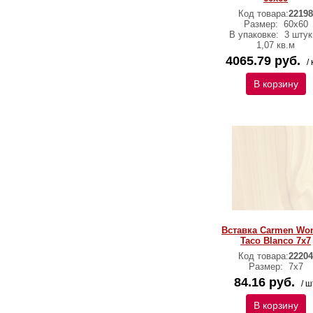
Код товара:
22198
Размер:
60х60
В упаковке:
3 штук
1,07 кв.м
4065.79 руб.
/ 
В корзину
Вставка Carmen Wo
Taco Blanco 7х7
Код товара:
22204
Размер:
7х7
84.16 руб.
/ ш
В корзину