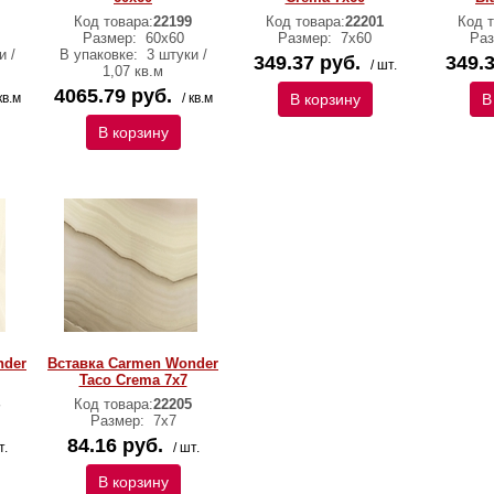
Код товара:
22199
Код товара:
22201
Код т
Размер:
60х60
Размер:
7х60
Ра
и /
В упаковке:
3 штуки /
349.37 руб.
349.3
/ шт.
1,07 кв.м
4065.79 руб.
кв.м
/ кв.м
В корзину
В
В корзину
nder
Вставка Carmen Wonder
Taco Crema 7х7
Код товара:
22205
Размер:
7х7
84.16 руб.
т.
/ шт.
В корзину