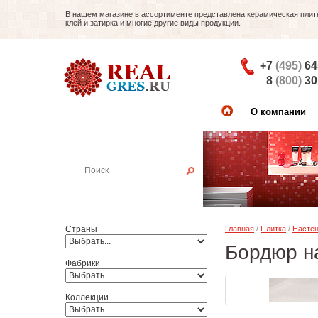
В нашем магазине в ассортименте представлена керамическая плитка
клей и затирка и многие другие виды продукции.
+7
(495)
64
8
(800)
30
О компании
Найти плитку
Пример:
Настенная плитка
Страны
Главная
/
Плитка
/
Настен
Бордюр на
Фабрики
Коллекции