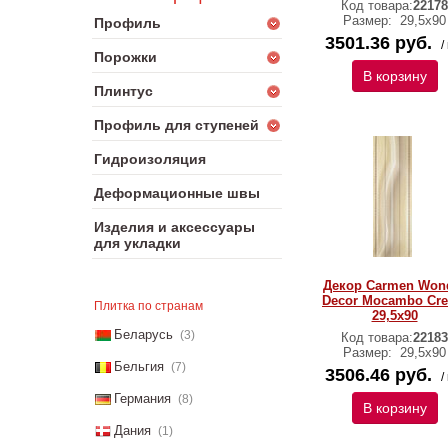
Код товара:
22178
Размер:
29,5х90
Профиль
3501.36 руб.
/
Порожки
В корзину
Плинтус
Профиль для ступеней
Гидроизоляция
Деформационные швы
Изделия и аксессуары
для укладки
Декор Carmen Won
Decor Mocambo Cr
Плитка по странам
29,5х90
Беларусь
(3)
Код товара:
22183
Размер:
29,5х90
Бельгия
(7)
3506.46 руб.
/
Германия
(8)
В корзину
Дания
(1)