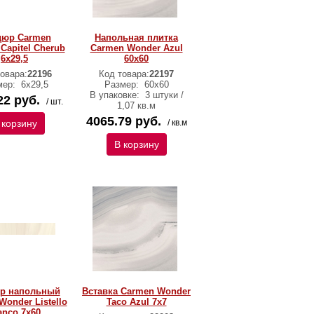
дюр Carmen
Напольная плитка
Capitel Cherub
Carmen Wonder Azul
6х29,5
60х60
овара:
22196
Код товара:
22197
мер:
6х29,5
Размер:
60х60
В упаковке:
3 штуки /
22 руб.
/ шт.
1,07 кв.м
4065.79 руб.
 корзину
/ кв.м
В корзину
р напольный
Вставка Carmen Wonder
Wonder Listello
Taco Azul 7х7
anco 7х60