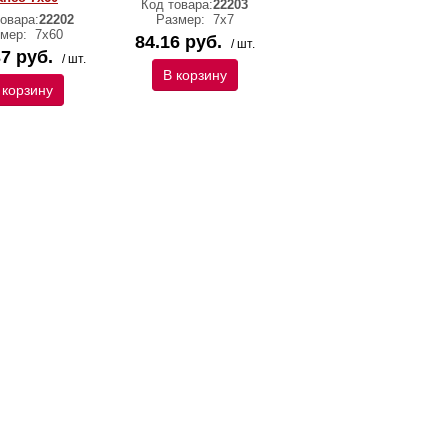
Код товара:
22203
овара:
22202
Размер:
7х7
змер:
7х60
84.16 руб.
/ шт.
7 руб.
/ шт.
В корзину
 корзину