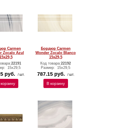
дюр Carmen
Бордюр Carmen
 Zocalo Azul
Wonder Zocalo Blanco
15х29,5
15х29,5
овара:
22191
Код товара:
22192
ер:
15х29,5
Размер:
15х29,5
5 руб.
787.15 руб.
/ шт.
/ шт.
 корзину
В корзину