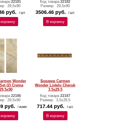
овара:
22181
Код товара:
22182
ер:
29,5х90
Размер:
29,5х90
46 руб.
3506.46 руб.
/ шт.
/ шт.
 корзину
В корзину
Carmen Wonder
Бордюр Carmen
Set (2) Crema
Wonder Listelo Cherub
29,5х90
3,5х29,5
овара:
22186
Код товара:
22187
ер:
29,5х90
Размер:
3,5х29,5
9 руб.
717.44 руб.
/ комп
/ шт.
 корзину
В корзину