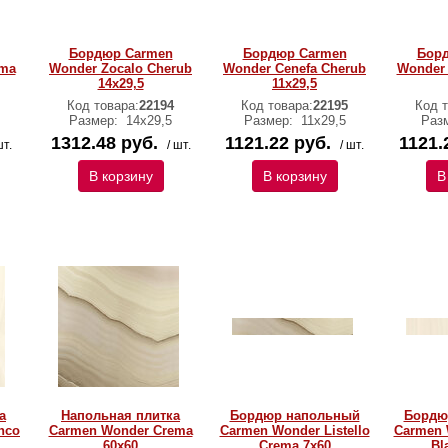
Бордюр Carmen
Бордюр Carmen
Бор
ema
Wonder Zocalo Cherub
Wonder Cenefa Cherub
Wonder 
14х29,5
11х29,5
Код товара:
22194
Код товара:
22195
Код т
Размер:
14х29,5
Размер:
11х29,5
Раз
1312.48 руб.
1121.22 руб.
1121.
шт.
/ шт.
/ шт.
В корзину
В корзину
В
а
Напольная плитка
Бордюр напольный
Бордю
nco
Carmen Wonder Crema
Carmen Wonder Listello
Carmen 
60х60
Crema 7х60
Bl