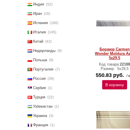
Индия
(52)
Иран
(16)
Испания
(166)
Италия
(145)
Китай
(42)
Бордюр Carmen
Нидерланды
(9)
Wonder Moldura Az
5х29,5
Польша
(9)
Код товара:
22188
Размер:
5х29,5
Португалия
(7)
550.83 руб.
/ 
Россия
(39)
В корзину
Сербия
(1)
Турция
(22)
Узбекистан
(1)
Украина
(3)
Франция
(1)