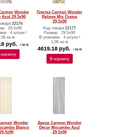
Carmen Wonder
Плитка Carmen Wonder
e Azul 29,5х90
Relieve Mix Crema
29,5х90
овара:
22176
ер:
29,5х90
Код товара:
22177
овке:
4 штуки /
Размер:
29,5х90
,06 кв.м
В упаковке:
4 штуки /
1,06 кв.м
18 руб.
/ кв.м
4619.18 руб.
/ кв.м
 корзину
В корзину
Carmen Wonder
Декор Carmen Wonder
ocambo Blanco
Decor Mocambo Azul
29,5х90
29,5х90