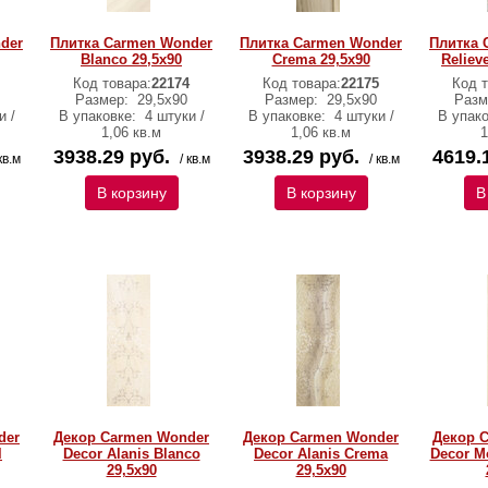
der
Плитка Carmen Wonder
Плитка Carmen Wonder
Плитка 
Blanco 29,5х90
Crema 29,5х90
Reliev
Код товара:
22174
Код товара:
22175
Код т
Размер:
29,5х90
Размер:
29,5х90
Разм
и /
В упаковке:
4 штуки /
В упаковке:
4 штуки /
В упак
1,06 кв.м
1,06 кв.м
1
3938.29 руб.
3938.29 руб.
4619.
кв.м
/ кв.м
/ кв.м
В корзину
В корзину
В
der
Декор Carmen Wonder
Декор Carmen Wonder
Декор 
l
Decor Alanis Blanco
Decor Alanis Crema
Decor M
29,5х90
29,5х90