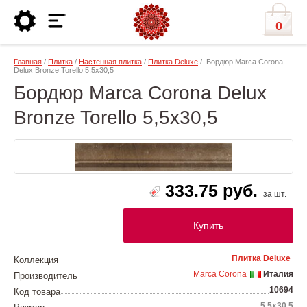
0
Главная
/
Плитка
/
Настенная плитка
/
Плитка Deluxe
/ Бордюр Marca Corona
Delux Bronze Torello 5,5х30,5
Бордюр Marca Corona Delux
Bronze Torello 5,5х30,5
333.75 руб.
за шт.
Купить
Плитка Deluxe
Коллекция
Marca Corona
Италия
Производитель
10694
Код товара
5,5х30,5