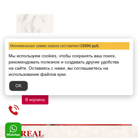
Минимальная сумма заказа составляет
15000 руб.
Керамогранит
напольный Marca
Мы используем cookies, чтобы сохранять ваш поиск,
Corona Delux White Refl.
рекомендовать
Rett 29,5х59
полезное и создавать другие удобства
на сайте.
Оставаясь с нами, вы соглашаетесь на
Код товара:
10700
Размер:
29,5х59
использование файлов куки.
В упаковке:
6 штук /
1,04 кв.м
OK
3937.50 руб.
/ кв.м
В корзину